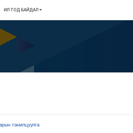
ИЛ ТОД БАЙДАЛ
сарын танилцуулга