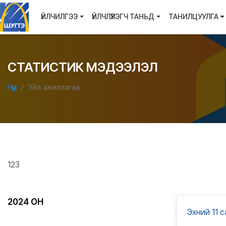
ҮЙЛЧИЛГЭЭ
ҮЙЛЧЛҮҮЛЭГЧ ТАНЬД
ТАНИЛЦУУЛГА
СТАТИСТИК МЭДЭЭЛЭЛ
Нүүр
Үйл ажиллагаа
123
2024 ОН
Эхний 11 