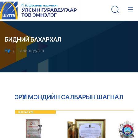
БИДНИЙ БАХАРХАЛ
Нүүр
Танилцуулга
ЭРҮҮЛ МЭНДИЙН САЛБАРЫН ШАГНАЛ