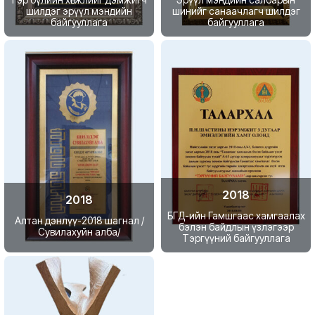
шилдэг эрүүл мэндийн
шинийг санаачлагч шилдэг
байгууллага
байгууллага
2018
2018
БГД-ийн Гамшгаас хамгаалах
Алтан дэнлүү-2018 шагнал /
бэлэн байдлын үзлэгээр
Сувилахуйн алба/
Тэргүүний байгууллага