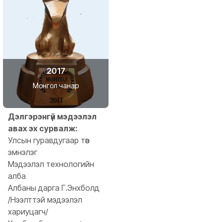
2017
Монгол чанар
Дэлгэрэнгүй мэдээлэл
авах эх сурвалж:
Улсын гуравдугаар төв
эмнэлэг
Мэдээлэл технологийн
алба
Албаны дарга Г.Энхболд
/Нээлттэй мэдээлэл
хариуцагч/