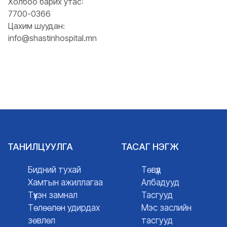
Холбоо барих утас:
7700-0366
Цахим шуудан:
info@shastinhospital.mn
ТАНИЛЦУУЛГА
ТАСАГ НЭГЖ
Бидний тухай
Төвүүд
Хамтын ажиллагаа
Албадууд
Түүхэн замнал
Тасгууд
Төлөөлөн удирдах
Мэс заслийн
зөвлөл
тасгууд