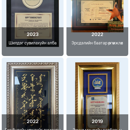
2023
2022
Шилдэг сувилахуйн алба
Эрсдэлийн баатар өргөмжлөл
2022
2019
Гэр бүлийн хөгжлийг дэмжигч
Эрүүл мэндийн салбарын