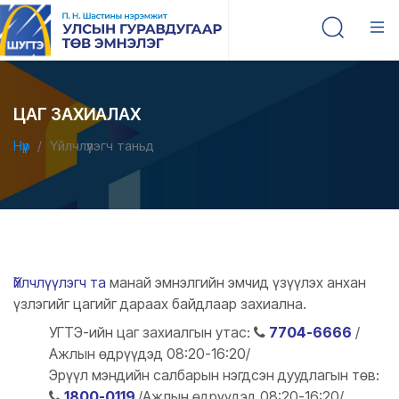
ЦАГ ЗАХИАЛАХ
Нүүр
Үйлчлүүлэгч таньд
Үйлчлүүлэгч та
манай эмнэлгийн эмчид үзүүлэх анхан
үзлэгийг цагийг дараах байдлаар захиална.
УГТЭ-ийн цаг захиалгын утас:
7704-6666
/
Ажлын өдрүүдэд 08:20-16:20/
Эрүүл мэндийн салбарын нэгдсэн дуудлагын төв:
1800-0119
/Ажлын өдрүүдэд 08:20-16:20/