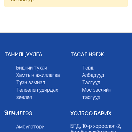
ТАНИЛЦУУЛГА
ТАСАГ НЭГЖ
Бидний тухай
Төвүүд
Хамтын ажиллагаа
Албадууд
Түүхэн замнал
Тасгууд
Төлөөлөн удирдах
Мэс заслийн
зөвлөл
тасгууд
ҮЙЛЧИЛГЭЭ
ХОЛБОО БАРИХ
БГД, 10-р хороолол-2,
Амбулатори