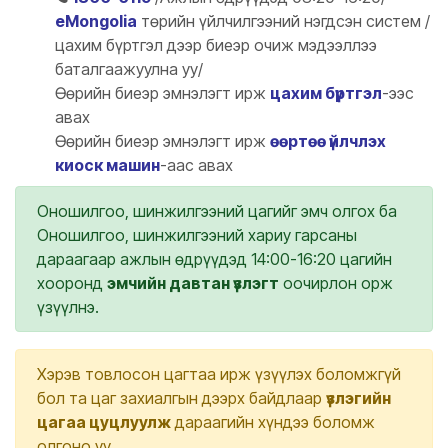
eMongolia
төрийн үйлчилгээний нэгдсэн систем /
цахим бүртгэл дээр биеэр очиж мэдээллээ
баталгаажуулна уу/
Өөрийн биеэр эмнэлэгт ирж
цахим бүртгэл
-ээс
авах
Өөрийн биеэр эмнэлэгт ирж
өөртөө үйлчлэх
киоск машин
-аас авах
Оношилгоо, шинжилгээний цагийг эмч олгох ба
Оношилгоо, шинжилгээний хариу гарсаны
дараагаар ажлын өдрүүдэд 14:00-16:20 цагийн
хооронд
эмчийн давтан үзлэгт
оочирлон орж
үзүүлнэ.
Хэрэв товлосон цагтаа ирж үзүүлэх боломжгүй
бол та цаг захиалгын дээрх байдлаар
үзлэгийн
цагаа цуцлуулж
дараагийн хүндээ боломж
олгоно уу.