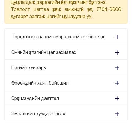
цуцлагдаж дараагийн үйлчлүүлэгчийг бүртгэнэ.
Товлолт цагтаа үзүүлж амжихгүй үед 7704-6666
дугаарт залгаж цагийг цуцлуулна уу.
Төрөлжсөн нарийн мэргэжлийн кабинетүүд
Эмчийн үзлэгийн цаг захиалах
Цагийн хуваарь
Өрөөнүүдийн хаяг, байршил
Эрүүл мэндийн даатгал
Эмнэлгийн хуудас олгох