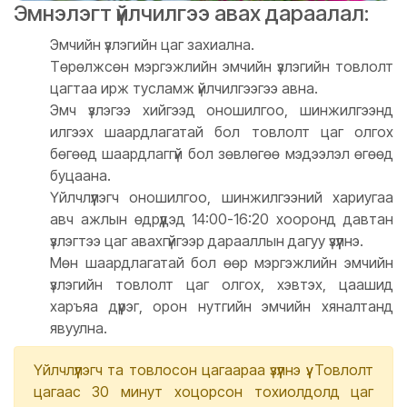
Эмнэлэгт үйлчилгээ авах дараалал:
Эмчийн үзлэгийн цаг захиална.
Төрөлжсөн мэргэжлийн эмчийн үзлэгийн товлолт
цагтаа ирж тусламж үйлчилгээгээ авна.
Эмч үзлэгээ хийгээд оношилгоо, шинжилгээнд
илгээх шаардлагатай бол товлолт цаг олгох
бөгөөд шаардлаггүй бол зөвлөгөө мэдээлэл өгөөд
буцаана.
Үйлчлүүлэгч оношилгоо, шинжилгээний хариугаа
авч ажлын өдрүүдэд 14:00-16:20 хооронд давтан
үзлэгтээ цаг авахгүйгээр дарааллын дагуу үзүүлнэ.
Мөн шаардлагатай бол өөр мэргэжлийн эмчийн
үзлэгийн товлолт цаг олгох, хэвтэх, цаашид
харъяа дүүрэг, орон нутгийн эмчийн хяналтанд
явуулна.
Үйлчлүүлэгч та товлосон цагаараа үзүүлнэ үү. Товлолт
цагаас 30 минут хоцорсон тохиолдолд цаг