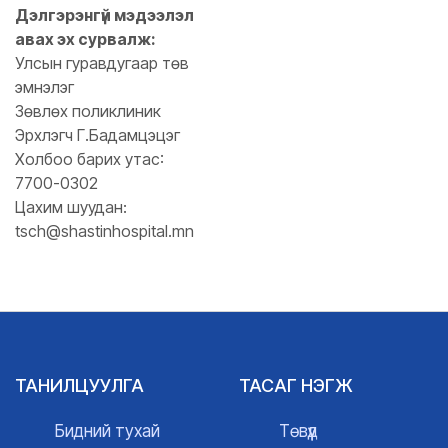
Дэлгэрэнгүй мэдээлэл
авах эх сурвалж:
Улсын гуравдугаар төв
эмнэлэг
Зөвлөх поликлиник
Эрхлэгч Г.Бадамцэцэг
Холбоо барих утас:
7700-0302
Цахим шуудан:
tsch@shastinhospital.mn
ТАНИЛЦУУЛГА
ТАСАГ НЭГЖ
Бидний тухай
Төвүүд