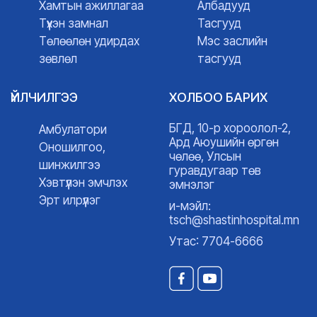
Хамтын ажиллагаа
Албадууд
Түүхэн замнал
Тасгууд
Төлөөлөн удирдах
Мэс заслийн
зөвлөл
тасгууд
ҮЙЛЧИЛГЭЭ
ХОЛБОО БАРИХ
БГД, 10-р хороолол-2,
Амбулатори
Ард Аюушийн өргөн
Оношилгоо,
чөлөө, Улсын
шинжилгээ
гуравдугаар төв
Хэвтүүлэн эмчлэх
эмнэлэг
Эрт илрүүлэг
и-мэйл:
tsch@shastinhospital.mn
Утас: 7704-6666