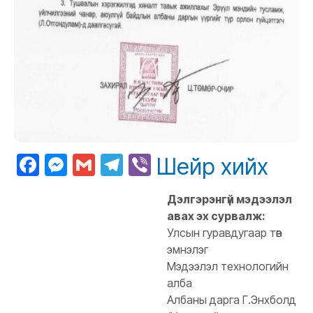
Facebook
Messenger
Gmail
Telegram
Viber
Шейр хийх
Дэлгэрэнгүй мэдээлэл
авах эх сурвалж:
Улсын гуравдугаар төв
эмнэлэг
Мэдээлэл технологийн
алба
Албаны дарга Г.Энхболд