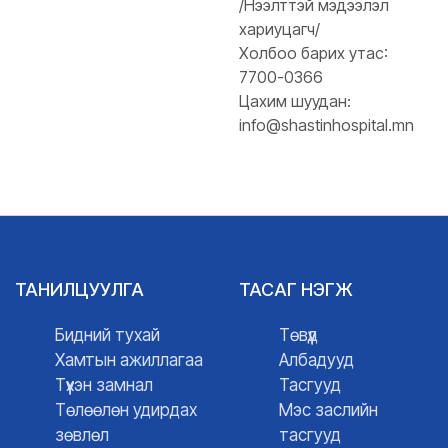
/Нээлттэй мэдээлэл
хариуцагч/
Холбоо барих утас:
7700-0366
Цахим шуудан:
info@shastinhospital.mn
ТАНИЛЦУУЛГА
ТАСАГ НЭГЖ
Бидний тухай
Төвүүд
Хамтын ажиллагаа
Албадууд
Түүхэн замнал
Тасгууд
Төлөөлөн удирдах
Мэс заслийн
зөвлөл
тасгууд