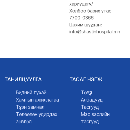
хариуцагч/
Холбоо барих утас:
7700-0366
Цахим шуудан:
info@shastinhospital.mn
ТАНИЛЦУУЛГА
ТАСАГ НЭГЖ
Бидний тухай
Төвүүд
Хамтын ажиллагаа
Албадууд
Түүхэн замнал
Тасгууд
Төлөөлөн удирдах
Мэс заслийн
зөвлөл
тасгууд