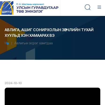
АВЛИГА, АШИГ СОНИРХОЛЫН ЗӨРЧЛИЙН ТУХАЙ
ХУУЛЬД ХЭН ХАМААРАХ ВЭ
Нүүр
Авлигын эсрэг хамтдаа
2024-10-10