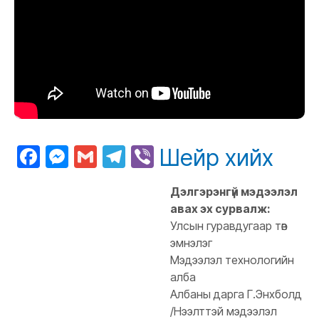
Facebook
Messenger
Gmail
Telegram
Viber
Шейр хийх
Дэлгэрэнгүй мэдээлэл
авах эх сурвалж:
Улсын гуравдугаар төв
эмнэлэг
Мэдээлэл технологийн
алба
Албаны дарга Г.Энхболд
/Нээлттэй мэдээлэл