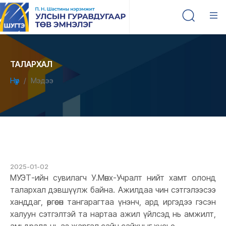
ТАЛАРХАЛ
Нүүр
Мэдээ
2025-01-02
МУЭТ-ийн сувилагч У.Мөнх-Учралт нийт хамт олонд
талархал дэвшүүлж байна. Ажилдаа чин сэтгэлээсээ
ханддаг, өргөсөн тангарагтаа үнэнч, ард иргэдээ гэсэн
халуун сэтгэлтэй та нартаа ажил үйлсэд нь амжилт,