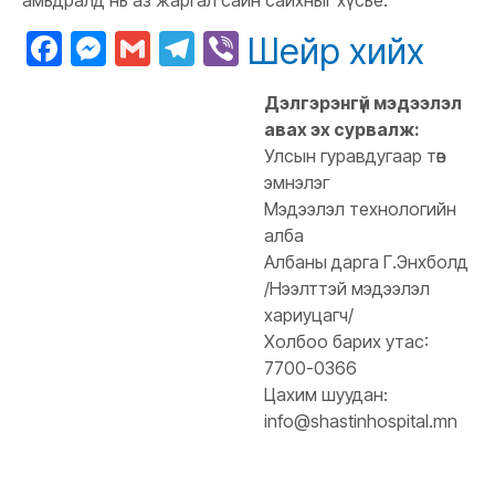
амьдралд нь аз жаргал сайн сайхныг хүсье.
Facebook
Messenger
Gmail
Telegram
Viber
Шейр хийх
Дэлгэрэнгүй мэдээлэл
авах эх сурвалж:
Улсын гуравдугаар төв
эмнэлэг
Мэдээлэл технологийн
алба
Албаны дарга Г.Энхболд
/Нээлттэй мэдээлэл
хариуцагч/
Холбоо барих утас:
7700-0366
Цахим шуудан:
info@shastinhospital.mn