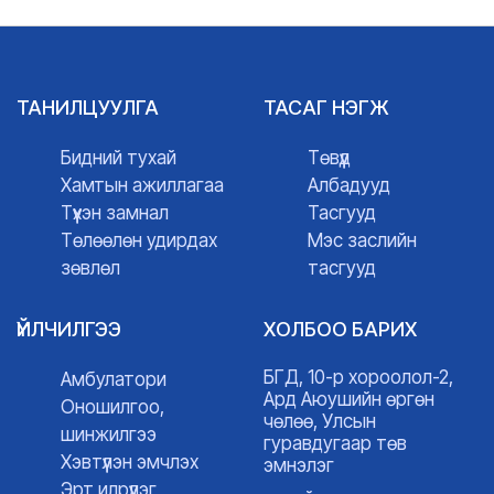
ТАНИЛЦУУЛГА
ТАСАГ НЭГЖ
Бидний тухай
Төвүүд
Хамтын ажиллагаа
Албадууд
Түүхэн замнал
Тасгууд
Төлөөлөн удирдах
Мэс заслийн
зөвлөл
тасгууд
ҮЙЛЧИЛГЭЭ
ХОЛБОО БАРИХ
БГД, 10-р хороолол-2,
Амбулатори
Ард Аюушийн өргөн
Оношилгоо,
чөлөө, Улсын
шинжилгээ
гуравдугаар төв
Хэвтүүлэн эмчлэх
эмнэлэг
Эрт илрүүлэг