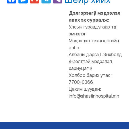
Дэлгэрэнгүй мэдээлэл
авах эх сурвалж:
Улсын гуравдугаар төв
эмнэлэг
Мэдээлэл технологийн
алба
Албаны дарга Г.Энхболд
/Нээлттэй мэдээлэл
хариуцагч/
Холбоо барих утас:
7700-0366
Цахим шуудан:
info@shastinhospital.mn