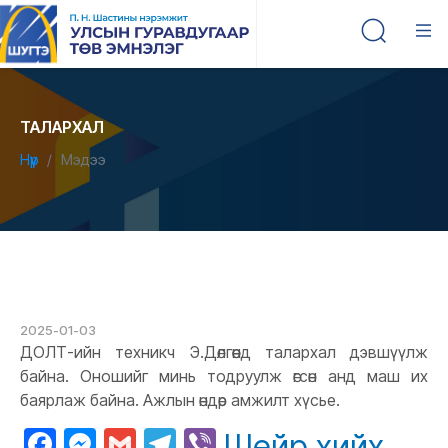
ТАЛАРХАЛ
Нүүр
Мэдээ
2025-01-03
ДОЛТ-ийн техникч Э.Дөлгөөнд талархал дэвшүүлж
байна. Оношийг минь тодруулж өгсөн анд маш их
баярлаж байна. Ажлын өндөр амжилт хүсье.
Facebook
Messenger
Gmail
Telegram
Viber
Шейр хийх