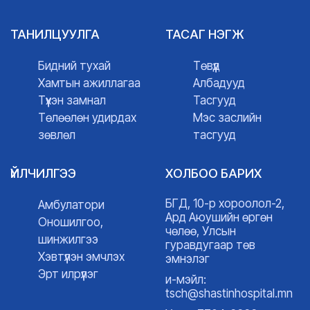
ТАНИЛЦУУЛГА
ТАСАГ НЭГЖ
Бидний тухай
Төвүүд
Хамтын ажиллагаа
Албадууд
Түүхэн замнал
Тасгууд
Төлөөлөн удирдах
Мэс заслийн
зөвлөл
тасгууд
ҮЙЛЧИЛГЭЭ
ХОЛБОО БАРИХ
БГД, 10-р хороолол-2,
Амбулатори
Ард Аюушийн өргөн
Оношилгоо,
чөлөө, Улсын
шинжилгээ
гуравдугаар төв
Хэвтүүлэн эмчлэх
эмнэлэг
Эрт илрүүлэг
и-мэйл:
tsch@shastinhospital.mn