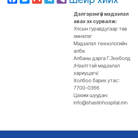
Дэлгэрэнгүй мэдээлэл
авах эх сурвалж:
Улсын гуравдугаар төв
эмнэлэг
Мэдээлэл технологийн
алба
Албаны дарга Г.Энхболд
/Нээлттэй мэдээлэл
хариуцагч/
Холбоо барих утас:
7700-0366
Цахим шуудан:
info@shastinhospital.mn