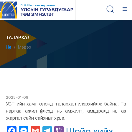
ТАЛАРХАЛ
Нүүр
Мэдээ
2025-01-08
УСТ-ийн хамт олонд талархал илэрхийлж байна. Та
нартаа ажил үйлсэд нь амжилт, амьдралд нь аз
жаргал сайн сайхныг хүсье.
Facebook
Messenger
Gmail
Telegram
Viber
Шейр хийх