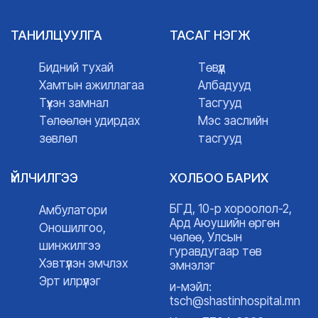
ТАНИЛЦУУЛГА
ТАСАГ НЭГЖ
Бидний тухай
Төвүүд
Хамтын ажиллагаа
Албадууд
Түүхэн замнал
Тасгууд
Төлөөлөн удирдах
Мэс заслийн
зөвлөл
тасгууд
ҮЙЛЧИЛГЭЭ
ХОЛБОО БАРИХ
БГД, 10-р хороолол-2,
Амбулатори
Ард Аюушийн өргөн
Оношилгоо,
чөлөө, Улсын
шинжилгээ
гуравдугаар төв
Хэвтүүлэн эмчлэх
эмнэлэг
Эрт илрүүлэг
и-мэйл:
tsch@shastinhospital.mn