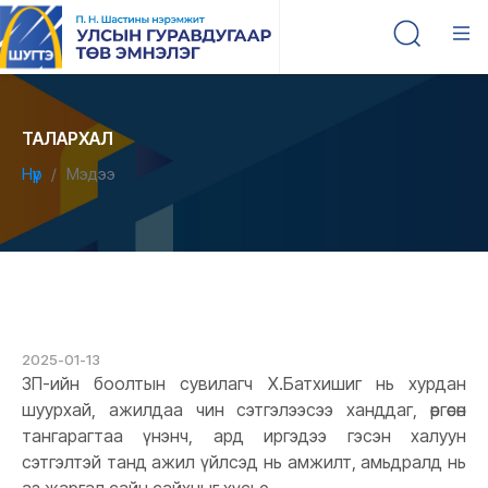
ТАЛАРХАЛ
Нүүр
Мэдээ
2025-01-13
ЗП-ийн боолтын сувилагч Х.Батхишиг нь хурдан
шуурхай, ажилдаа чин сэтгэлээсээ ханддаг, өргөсөн
тангарагтаа үнэнч, ард иргэдээ гэсэн халуун
сэтгэлтэй танд ажил үйлсэд нь амжилт, амьдралд нь