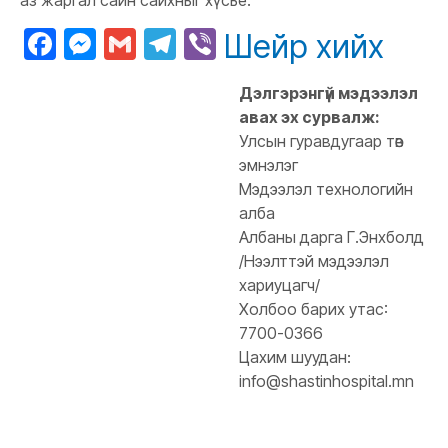
аз жаргал сайн сайхныг хүсье.
Facebook
Messenger
Gmail
Telegram
Viber
Шейр хийх
Дэлгэрэнгүй мэдээлэл
авах эх сурвалж:
Улсын гуравдугаар төв
эмнэлэг
Мэдээлэл технологийн
алба
Албаны дарга Г.Энхболд
/Нээлттэй мэдээлэл
хариуцагч/
Холбоо барих утас:
7700-0366
Цахим шуудан:
info@shastinhospital.mn