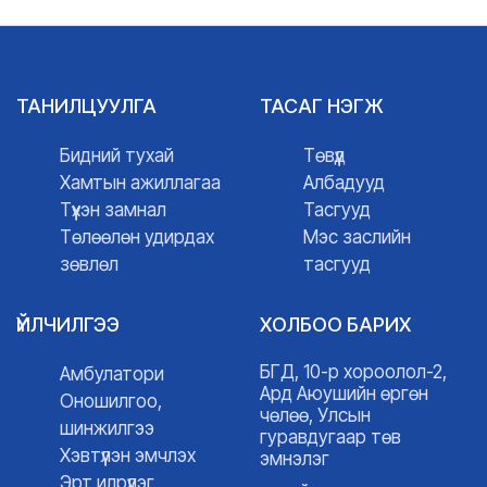
ТАНИЛЦУУЛГА
ТАСАГ НЭГЖ
Бидний тухай
Төвүүд
Хамтын ажиллагаа
Албадууд
Түүхэн замнал
Тасгууд
Төлөөлөн удирдах
Мэс заслийн
зөвлөл
тасгууд
ҮЙЛЧИЛГЭЭ
ХОЛБОО БАРИХ
БГД, 10-р хороолол-2,
Амбулатори
Ард Аюушийн өргөн
Оношилгоо,
чөлөө, Улсын
шинжилгээ
гуравдугаар төв
Хэвтүүлэн эмчлэх
эмнэлэг
Эрт илрүүлэг