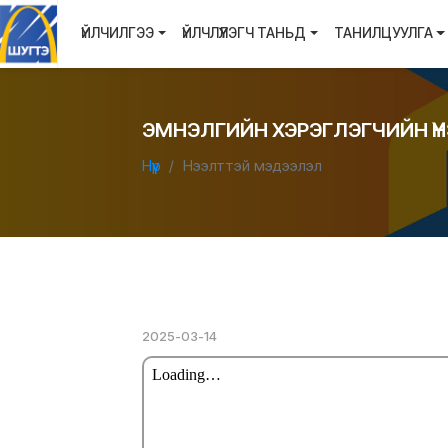
ҮЙЛЧИЛГЭЭ
ҮЙЛЧЛҮҮЛЭГЧ ТАНЬД
ТАНИЛЦУУЛГА
ЭМНЭЛГИЙН ХЭРЭГЛЭГЧИЙН ҮН
Нүүр
Нээлттэй мэдээлэл
2025-03-14