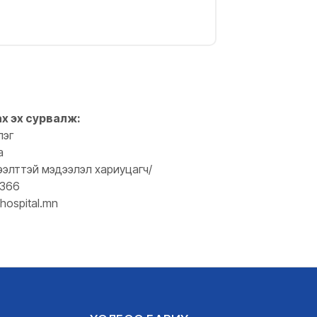
ах эх сурвалж:
лэг
а
ээлттэй мэдээлэл хариуцагч/
0366
hospital.mn