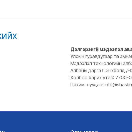
хийх
Дэлгэрэнгүй мэдээлэл ав
Улсын гуравдугаар төв эмнэ
Мэдээлэл технологийн алб
Албаны дарга Г.Энхболд /Н
Холбоо барих утас: 7700-
Цахим шуудан: info@shastin