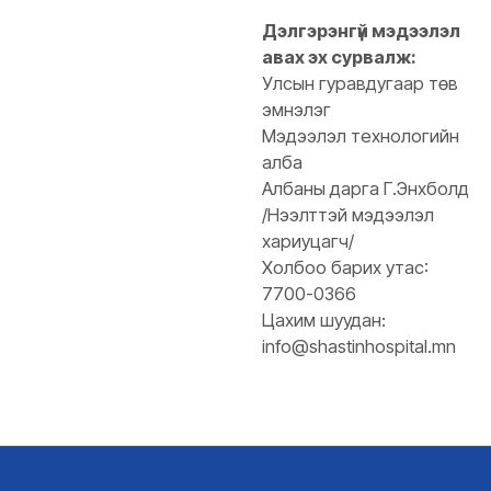
Дэлгэрэнгүй мэдээлэл
авах эх сурвалж:
Улсын гуравдугаар төв
эмнэлэг
Мэдээлэл технологийн
алба
Албаны дарга Г.Энхболд
/Нээлттэй мэдээлэл
хариуцагч/
Холбоо барих утас:
7700-0366
Цахим шуудан:
info@shastinhospital.mn