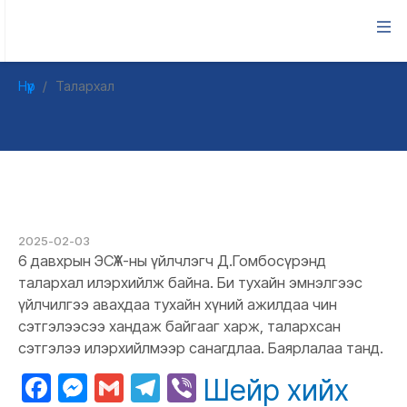
ТАЛАРХАЛ
Нүүр
Талархал
2025-02-03
6 давхрын ЭСҮА-ны үйлчлэгч Д.Гомбосүрэнд
талархал илэрхийлж байна. Би тухайн эмнэлгээс
үйлчилгээ авахдаа тухайн хүний ажилдаа чин
сэтгэлээсээ хандаж байгааг харж, талархсан
сэтгэлээ илэрхийлмээр санагдлаа. Баярлалаа танд.
Facebook
Messenger
Gmail
Telegram
Viber
Шейр хийх