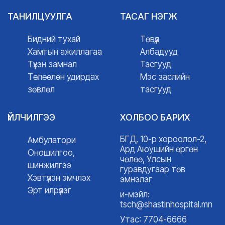
ТАНИЛЦУУЛГА
ТАСАГ НЭГЖ
Бидний тухай
Төвүүд
Хамтын ажиллагаа
Албадууд
Түүхэн замнал
Тасгууд
Төлөөлөн удирдах
Мэс заслийн
зөвлөл
тасгууд
ҮЙЛЧИЛГЭЭ
ХОЛБОО БАРИХ
БГД, 10-р хороолол-2,
Амбулатори
Ард Аюушийн өргөн
Оношилгоо,
чөлөө, Улсын
шинжилгээ
гуравдугаар төв
Хэвтүүлэн эмчлэх
эмнэлэг
Эрт илрүүлэг
и-мэйл:
tsch@shastinhospital.mn
Утас: 7704-6666