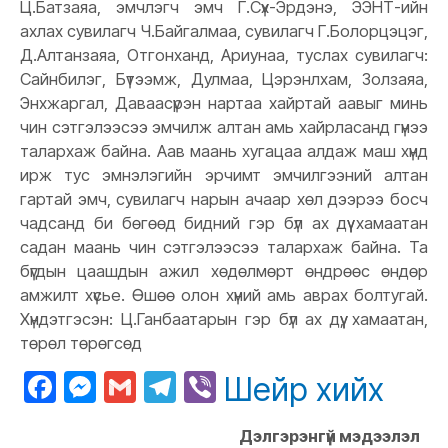
Ц.Батзаяа, эмчлэгч эмч Г.Сүх-Эрдэнэ, ЭЭНТ-ийн
ахлах сувилагч Ч.Байгалмаа, сувилагч Г.Болорцэцэг,
Д.Алтанзаяа, Отгонханд, Ариунаа, туслах сувилагч:
Сайнбилэг, Бүтээмж, Дулмаа, Цэрэнлхам, Золзаяа,
Энхжаргал, Даваасүрэн нартаа хайртай аавыг минь
чин сэтгэлээсээ эмчилж алтан амь хайрласанд гүнээ
талархаж байна. Аав маань хугацаа алдаж маш хүнд
ирж тус эмнэлэгийн эрчимт эмчилгээний алтан
гартай эмч, сувилагч нарын ачаар хөл дээрээ босч
чадсанд би бөгөөд бидний гэр бүл ах дүү хамаатан
садан маань чин сэтгэлээсээ талархаж байна. Та
бүгдын цаашдын ажил хөдөлмөрт өндрөөс өндөр
амжилт хүсье. Өшөө олон хүний амь аврах болтугай.
Хүндэтгэсэн: Ц.Ганбаатарын гэр бүл ах дүү, хамаатан,
төрөл төрөгсөд
Facebook
Messenger
Gmail
Telegram
Viber
Шейр хийх
Дэлгэрэнгүй мэдээлэл