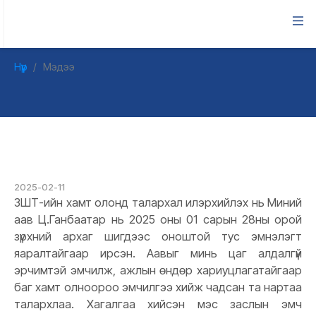
ТАЛАРХАЛ
Нүүр
Мэдээ
2025-02-11
ЗШТ-ийн хамт олонд талархал илэрхийлэх нь Миний
аав Ц.Ганбаатар нь 2025 оны 01 сарын 28ны орой
зүрхний архаг шигдээс оноштой тус эмнэлэгт
яаралтайгаар ирсэн. Аавыг минь цаг алдалгүй
эрчимтэй эмчилж, ажлын өндөр хариуцлагатайгаар
баг хамт олноороо эмчилгээ хийж чадсан та нартаа
талархлаа. Хагалгаа хийсэн мэс заслын эмч