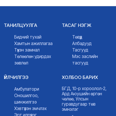
ТАНИЛЦУУЛГА
ТАСАГ НЭГЖ
Бидний тухай
Төвүүд
Хамтын ажиллагаа
Албадууд
Түүхэн замнал
Тасгууд
Төлөөлөн удирдах
Мэс заслийн
зөвлөл
тасгууд
ҮЙЛЧИЛГЭЭ
ХОЛБОО БАРИХ
БГД, 10-р хороолол-2,
Амбулатори
Ард Аюушийн өргөн
Оношилгоо,
чөлөө, Улсын
шинжилгээ
гуравдугаар төв
Хэвтүүлэн эмчлэх
эмнэлэг
Эрт илрүүлэг