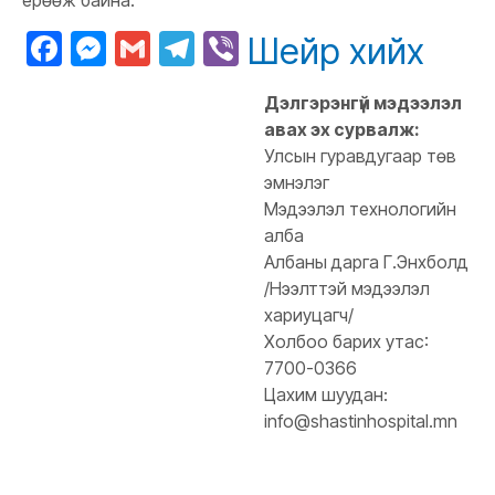
ерөөж байна.
Facebook
Messenger
Gmail
Telegram
Viber
Шейр хийх
Дэлгэрэнгүй мэдээлэл
авах эх сурвалж:
Улсын гуравдугаар төв
эмнэлэг
Мэдээлэл технологийн
алба
Албаны дарга Г.Энхболд
/Нээлттэй мэдээлэл
хариуцагч/
Холбоо барих утас:
7700-0366
Цахим шуудан:
info@shastinhospital.mn