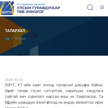
ТАЛАРХАЛ
Нүүр
Мэдээ
2025-02-12
ЭЭНТ, ХТ-ийн хамт олонд талархал дэвшүүлж байна.
Хүний төлөө гэсэн сэтгэлтэй, харилцаа хандлага
сайтай эмч сувилагч нартаа маш их баярлалаа. Та
бүгдийн цаашдын ажил үйлсэд нь өндөр амжилтыг хүсэн