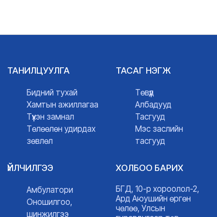
ТАНИЛЦУУЛГА
ТАСАГ НЭГЖ
Бидний тухай
Төвүүд
Хамтын ажиллагаа
Албадууд
Түүхэн замнал
Тасгууд
Төлөөлөн удирдах
Мэс заслийн
зөвлөл
тасгууд
ҮЙЛЧИЛГЭЭ
ХОЛБОО БАРИХ
БГД, 10-р хороолол-2,
Амбулатори
Ард Аюушийн өргөн
Оношилгоо,
чөлөө, Улсын
шинжилгээ