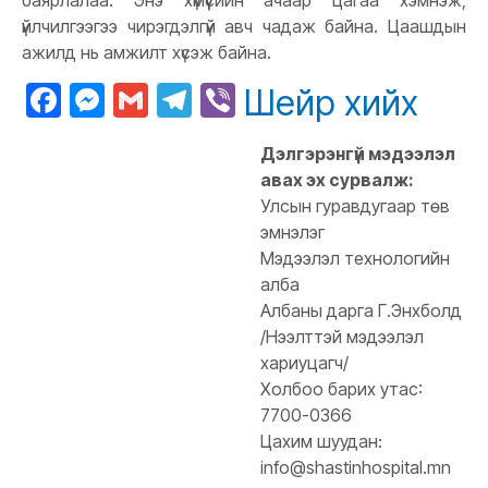
баярлалаа. Энэ хүмүүсийн ачаар цагаа хэмнэж,
үйлчилгээгээ чирэгдэлгүй авч чадаж байна. Цаашдын
ажилд нь амжилт хүсэж байна.
Facebook
Messenger
Gmail
Telegram
Viber
Шейр хийх
Дэлгэрэнгүй мэдээлэл
авах эх сурвалж:
Улсын гуравдугаар төв
эмнэлэг
Мэдээлэл технологийн
алба
Албаны дарга Г.Энхболд
/Нээлттэй мэдээлэл
хариуцагч/
Холбоо барих утас:
7700-0366
Цахим шуудан:
info@shastinhospital.mn