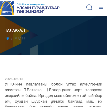
ТАЛАРХАЛ
Нүүр
Мэдээ
2025-02-13
УГТЭ-ийн лавлагааны болон угтах үйлчилгээний
ажилтан П.Батзаяа, Ц.Болорцэцэг нарт талархал
илэрхийлж байна. Иргэдэд маш ойлгомжтой тайлбар
өгч, хурдан шуурхай үйлчилж байгаад маш их