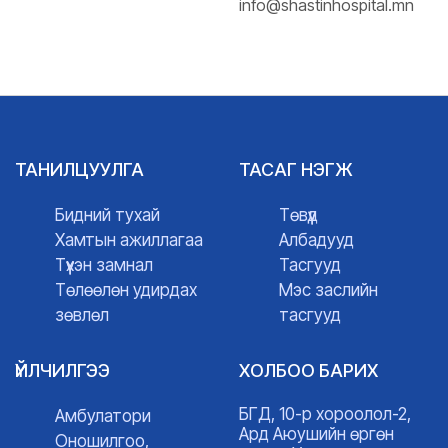
info@shastinhospital.mn
ТАНИЛЦУУЛГА
ТАСАГ НЭГЖ
Бидний тухай
Төвүүд
Хамтын ажиллагаа
Албадууд
Түүхэн замнал
Тасгууд
Төлөөлөн удирдах
Мэс заслийн
зөвлөл
тасгууд
ҮЙЛЧИЛГЭЭ
ХОЛБОО БАРИХ
БГД, 10-р хороолол-2,
Амбулатори
Ард Аюушийн өргөн
Оношилгоо,