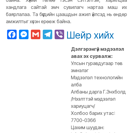
байна. Хүний төлөө гэсэн сэтгэлтэй, харилцаа
хандлага сайтай эмч сувилагч нартаа маш их
баярлалаа. Та бүгдийн цаашдын ажил үйлсэд нь өндөр
амжилтыг хүсэн ерөөж байна.
Facebook
Messenger
Gmail
Telegram
Viber
Шейр хийх
Дэлгэрэнгүй мэдээлэл
авах эх сурвалж:
Улсын гуравдугаар төв
эмнэлэг
Мэдээлэл технологийн
алба
Албаны дарга Г.Энхболд
/Нээлттэй мэдээлэл
хариуцагч/
Холбоо барих утас:
7700-0366
Цахим шуудан: