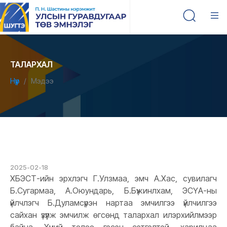
ТАЛАРХАЛ
Нүүр
Мэдээ
2025-02-18
ХБЭСТ-ийн эрхлэгч Г.Улзмаа, эмч А.Хас, сувилагч
Б.Сугармаа, А.Оюундарь, Б.Бүжинлхам, ЭСҮА-ны
үйлчлэгч Б.Дуламсүрэн нартаа эмчилгээ үйлчилгээ
сайхан үзүүлж эмчилж өгсөнд талархал илэрхийлмээр