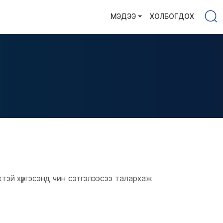
МЭДЭЭ
ХОЛБОГДОХ
тэй хүргэсэнд чин сэтгэлээсээ талархаж