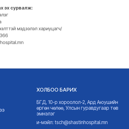
ах эх сурвалж:
элэг
а
ээлттэй мэдээлэл хариуцагч/
0366
hospital.mn
ХОЛБОО БАРИХ
БГД, 10-р хороолол-2, Ард Аюушийн
өргөн чөлөө, Улсын гуравдугаар төв
ээ
эмнэлэг
и-мэйл: tsch@shastinhospital.mn