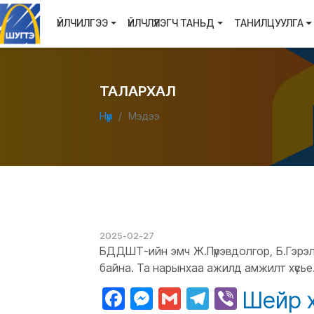
ҮЙЛЧИЛГЭЭ
ҮЙЛЧЛҮҮЛЭГЧ ТАНЬД
ТАНИЛЦУУЛГА
ТАЛАРХАЛ
Нүүр
Мэдээ
2025-02-27
БДДШТ-ийн эмч Ж.Пүрэвдолгор, Б.Гэрэлм
байна. Та нарынхаа ажилд амжилт хүсье
Facebook
Messenger
Gmail
Telegram
Viber
Шейр 