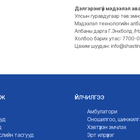
Дэлгэрэнгүй мэдээлэл ав
Улсын гуравдугаар төв эмн
Мэдээлэл технологийн алб
Албаны дарга Г.Энхболд /Н
Холбоо барих утас: 7700-
Цахим шуудан: info@shastin
ГЖ
ҮЙЛЧИЛГЭЭ
Амбулатори
уд
Оношилгоо, шинжилг
д
Хэвтүүлэн эмчлэх
слийн тасгууд
Эрт илрүүлэг