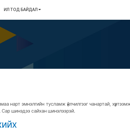
ИЛ ТОД БАЙДАЛ
аа нарт эмнэлгийн тусламж үйлчилгээг чанартай, хүртээмж
. Сар шинэдээ сайхан шинэлээрэй.
хийх