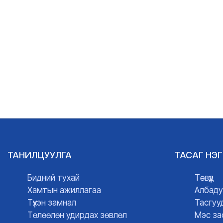
ТАНИЛЦУУЛГА
ТАСАГ НЭ
Бидний тухай
Төвүүд
Хамтын ажиллагаа
Албаду
Түүхэн замнал
Тасгуу
Төлөөлөн удирдах зөвлөл
Мэс за