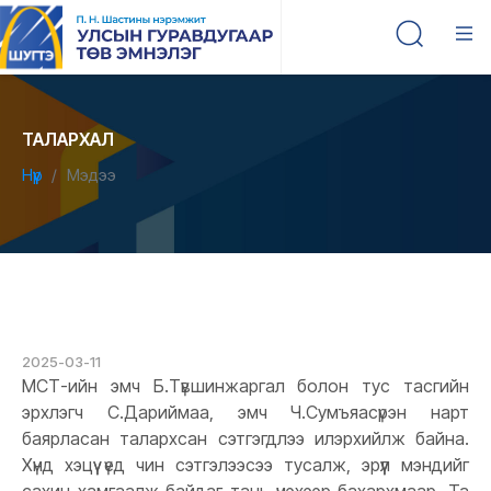
ТАЛАРХАЛ
Нүүр
Мэдээ
2025-03-11
МСТ-ийн эмч Б.Түвшинжаргал болон тус тасгийн
эрхлэгч С.Дариймаа, эмч Ч.Сумъяасүрэн нарт
баярласан талархсан сэтгэгдлээ илэрхийлж байна.
Хүнд хэцүү үед чин сэтгэлээсээ тусалж, эрүүл мэндийг