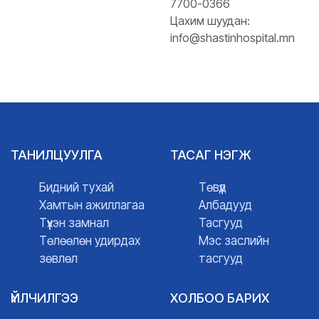
7700-0366
Цахим шуудан:
info@shastinhospital.mn
ТАНИЛЦУУЛГА
ТАСАГ НЭГЖ
Бидний тухай
Төвүүд
Хамтын ажиллагаа
Албадууд
Түүхэн замнал
Тасгууд
Төлөөлөн удирдах
Мэс заслийн
зөвлөл
тасгууд
ҮЙЛЧИЛГЭЭ
ХОЛБОО БАРИХ