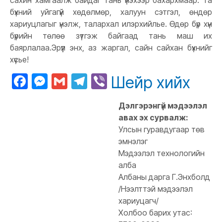
сахин хамгаалж байдаг тань үнэхээр бахархмаар. Та
бүхний уйгагүй хөдөлмөр, халуун сэтгэл, өндөр
хариуцлагыг үнэлж, талархал илэрхийлье. Өдөр бүр хүн
бүрийн төлөө зүтгэж байгаад тань маш их
баярлалаа.Эрүүл энх, аз жаргал, сайн сайхан бүхнийг
хүсье!
Facebook
Messenger
Gmail
Telegram
Viber
Шейр хийх
Дэлгэрэнгүй мэдээлэл
авах эх сурвалж:
Улсын гуравдугаар төв
эмнэлэг
Мэдээлэл технологийн
алба
Албаны дарга Г.Энхболд
/Нээлттэй мэдээлэл
хариуцагч/
Холбоо барих утас: