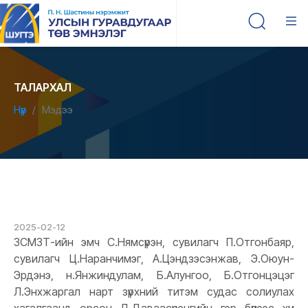
ТАЛАРХАЛ
Нүүр
Мэдээ
2025-02-12
ЗСМЗТ-ийн эмч С.Нямсүрэн, сувилагч П.Отгонбаяр,
сувилагч Ц.Наранчимэг, А.Цэндзэсэнжав, Э.Оюун-
Эрдэнэ, н.Янжиндулам, Б.Алунгоо, Б.Отгонцэцэг
Л.Энхжаргал нарт зүрхний титэм судас солиулах