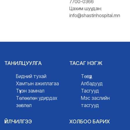
7700-0366
Цахим шуудан:
info@shastinhospital.mn
ТАНИЛЦУУЛГА
ТАСАГ НЭГЖ
Бидний тухай
Төвүүд
Хамтын ажиллагаа
Албадууд
Түүхэн замнал
Тасгууд
Төлөөлөн удирдах
Мэс заслийн
зөвлөл
тасгууд
ҮЙЛЧИЛГЭЭ
ХОЛБОО БАРИХ