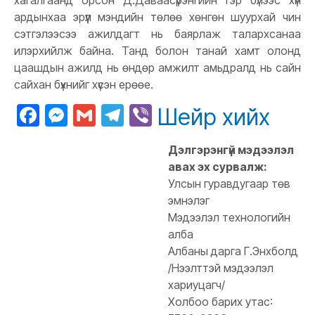
хагалгаанд орсон Д.Даваасүрэнгийн гэр бүлээс хүн
ардынхаа эрүүл мэндийн төлөө хөнгөн шуурхай чин
сэтгэлээсээ ажилдагт нь баярлаж талархсанаа
илэрхийлж байна. Танд болон танай хамт олонд
цаашдын ажилд нь өндөр амжилт амьдралд нь сайн
сайхан бүхнийг хүсэн ерөөе.
Facebook
Messenger
Gmail
Telegram
Viber
Шейр хийх
Дэлгэрэнгүй мэдээлэл
авах эх сурвалж:
Улсын гуравдугаар төв
эмнэлэг
Мэдээлэл технологийн
алба
Албаны дарга Г.Энхболд
/Нээлттэй мэдээлэл
хариуцагч/
Холбоо барих утас: