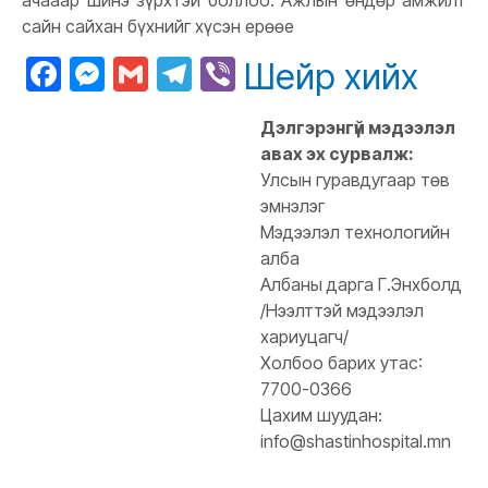
ачааар шинэ зүрхтэй боллоо. Ажлын өндөр амжилт
сайн сайхан бүхнийг хүсэн ерөөе
Facebook
Messenger
Gmail
Telegram
Viber
Шейр хийх
Дэлгэрэнгүй мэдээлэл
авах эх сурвалж:
Улсын гуравдугаар төв
эмнэлэг
Мэдээлэл технологийн
алба
Албаны дарга Г.Энхболд
/Нээлттэй мэдээлэл
хариуцагч/
Холбоо барих утас:
7700-0366
Цахим шуудан:
info@shastinhospital.mn