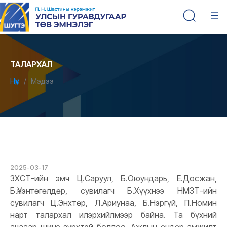
ТАЛАРХАЛ
Нүүр
Мэдээ
2025-03-17
ЗХСТ-ийн эмч Ц.Саруул, Б.Оюундарь, Е.Досжан,
Б.Үнэнтөгөлдөр, сувилагч Б.Хүүхнээ НМЗТ-ийн
сувилагч Ц.Энхтөр, Л.Ариунаа, Б.Нэргүй, П.Номин
нарт талархал илэрхийлмээр байна. Та бүхний