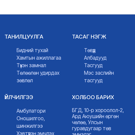
ТАНИЛЦУУЛГА
ТАСАГ НЭГЖ
Бидний тухай
Төвүүд
Хамтын ажиллагаа
Албадууд
Түүхэн замнал
Тасгууд
Төлөөлөн удирдах
Мэс заслийн
зөвлөл
тасгууд
ҮЙЛЧИЛГЭЭ
ХОЛБОО БАРИХ
БГД, 10-р хороолол-2,
Амбулатори
Ард Аюушийн өргөн
Оношилгоо,
чөлөө, Улсын
шинжилгээ
гуравдугаар төв
Хэвтүүлэн эмчлэх
эмнэлэг