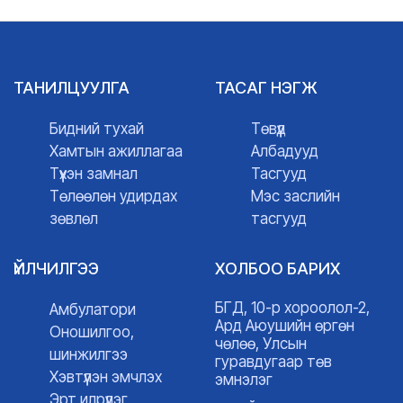
ТАНИЛЦУУЛГА
ТАСАГ НЭГЖ
Бидний тухай
Төвүүд
Хамтын ажиллагаа
Албадууд
Түүхэн замнал
Тасгууд
Төлөөлөн удирдах
Мэс заслийн
зөвлөл
тасгууд
ҮЙЛЧИЛГЭЭ
ХОЛБОО БАРИХ
БГД, 10-р хороолол-2,
Амбулатори
Ард Аюушийн өргөн
Оношилгоо,
чөлөө, Улсын
шинжилгээ
гуравдугаар төв
Хэвтүүлэн эмчлэх
эмнэлэг
Эрт илрүүлэг