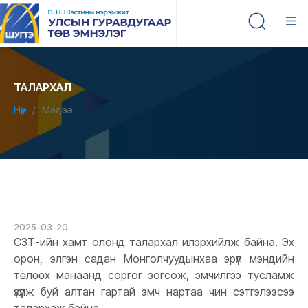
ТАЛАРХАЛ
Нүүр
Мэдээ
2025-03-20
СЗТ-ийн хамт олонд талархал илэрхийлж байна. Эх
орон, элгэн садан Монголчуудынхаа эрүүл мэндийн
төлөөх манаанд соргог зогсож, эмчилгээ тусламж
үзүүлж буй алтан гартай эмч нартаа чин сэтгэлээсээ