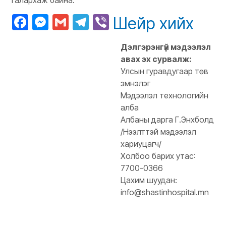
талархаж байна.
Facebook
Messenger
Gmail
Telegram
Viber
Шейр хийх
Дэлгэрэнгүй мэдээлэл
авах эх сурвалж:
Улсын гуравдугаар төв
эмнэлэг
Мэдээлэл технологийн
алба
Албаны дарга Г.Энхболд
/Нээлттэй мэдээлэл
хариуцагч/
Холбоо барих утас:
7700-0366
Цахим шуудан:
info@shastinhospital.mn