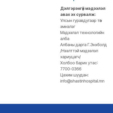
Дэлгэрэнгүй мэдээлэл
авах эх сурвалж:
Улсын гуравдугаар төв
эмнэлэг
Мэдээлэл технологийн
алба
Албаны дарга Г.Энхболд
/Нээлттэй мэдээлэл
хариуцагч/
Холбоо барих утас:
7700-0366
Цахим шуудан:
info@shastinhospital.mn