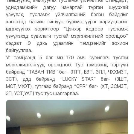
төлөвшүүлэх, амилуулах тусламж үйлчилгээг стандарт,
удирдамжийн дагуу чанартай түргэн шуурхай
үзүүлэх, тусламж үйлчилгээний бэлэн байдлыг
хангахад багийн гишүүн бүрийн үүрэг хариуцлагыг
өндөржүүлэх зорилгоор “Цэнхэр кодоор тусламж
үзүүлэхэд сувилагч тусгай мэргэжилтний оролцоо”
сэдэвт 9 дэхь удаагийн тэмцээнийг зохион
байгууллаа.
Уг тэмцээнд 5 баг мөн 170 эмч сувилагч тусгай
мэргэжилтэнгүүд оролцлоо. Тус тэмцээнд тэргүүн
байранд “ТАВАН ТИВ’’ баг- (ЯТТ, ЕЭТ, ЭЛЛ, ЧХХМЗТ,
ЗСТ), дэд байранд “LUCKY STAR” баг- (ЗШТ,
МСТ,МУЭТ), гутгаар байранд “CPR“ баг- (ХТ, ЗСМЗТ,
ЗП, УСТ,УАТ) тус тус шалгарлаа.