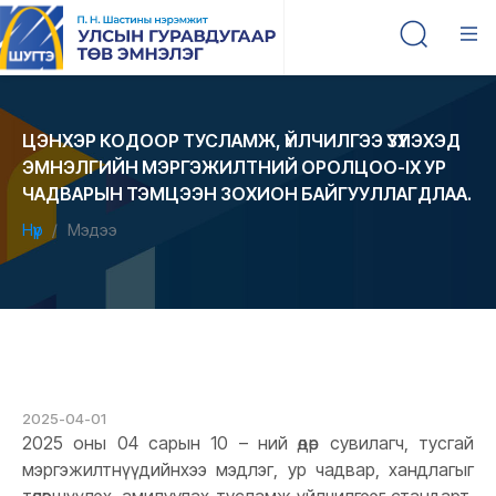
ЦЭНХЭР КОДООР ТУСЛАМЖ, ҮЙЛЧИЛГЭЭ ҮЗҮҮЛЭХЭД
ЭМНЭЛГИЙН МЭРГЭЖИЛТНИЙ ОРОЛЦОО-IX УР
ЧАДВАРЫН ТЭМЦЭЭН ЗОХИОН БАЙГУУЛЛАГДЛАА.
Нүүр
Мэдээ
2025-04-01
2025 оны 04 сарын 10 – ний өдөр сувилагч, тусгай
мэргэжилтнүүдийнхээ мэдлэг, ур чадвар, хандлагыг