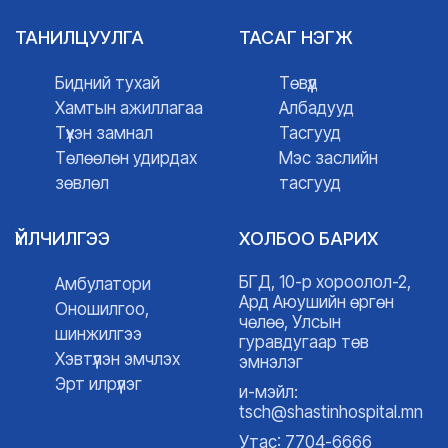
ТАНИЛЦУУЛГА
ТАСАГ НЭГЖ
Бидний тухай
Төвүүд
Хамтын ажиллагаа
Албадууд
Түүхэн замнал
Тасгууд
Төлөөлөн удирдах
Мэс заслийн
зөвлөл
тасгууд
ҮЙЛЧИЛГЭЭ
ХОЛБОО БАРИХ
БГД, 10-р хороолол-2,
Амбулатори
Ард Аюушийн өргөн
Оношилгоо,
чөлөө, Улсын
шинжилгээ
гуравдугаар төв
Хэвтүүлэн эмчлэх
эмнэлэг
Эрт илрүүлэг
и-мэйл:
tsch@shastinhospital.mn
Утас: 7704-6666