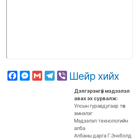
Facebook
Messenger
Gmail
Telegram
Viber
Шейр хийх
Дэлгэрэнгүй мэдээлэл
авах эх сурвалж:
Улсын гуравдугаар төв
эмнэлэг
Мэдээлэл технологийн
алба
Албаны дарга Г.Энхболд