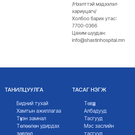
/Нээлттэй мэдээлэл
хариуцагч/
Холбоо барих утас:
7700-0366
Цахим шуудан:
info@shastinhospital.mn
ТАНИЛЦУУЛГА
ТАСАГ НЭГЖ
Бидний тухай
Төвүүд
Хамтын ажиллагаа
Албадууд
Түүхэн замнал
Тасгууд
Төлөөлөн удирдах
Мэс заслийн
зөвлөл
тасгууд