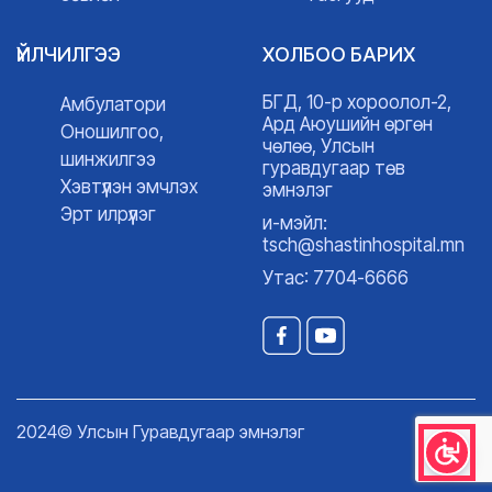
ҮЙЛЧИЛГЭЭ
ХОЛБОО БАРИХ
БГД, 10-р хороолол-2,
Амбулатори
Ард Аюушийн өргөн
Оношилгоо,
чөлөө, Улсын
шинжилгээ
гуравдугаар төв
Хэвтүүлэн эмчлэх
эмнэлэг
Эрт илрүүлэг
и-мэйл:
tsch@shastinhospital.mn
Утас: 7704-6666
2024© Улсын Гуравдугаар эмнэлэг