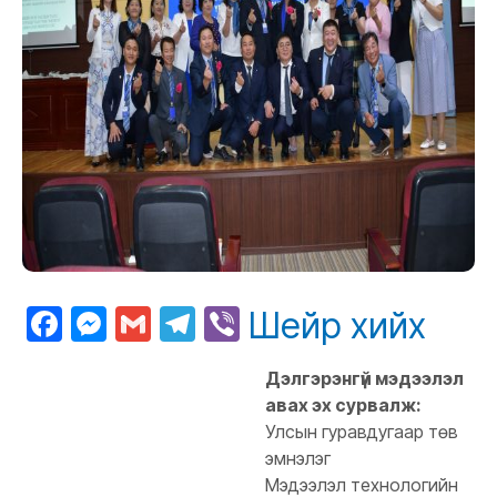
Facebook
Messenger
Gmail
Telegram
Viber
Шейр хийх
Дэлгэрэнгүй мэдээлэл
авах эх сурвалж:
Улсын гуравдугаар төв
эмнэлэг
Мэдээлэл технологийн