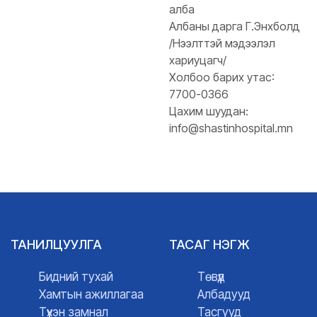
алба
Албаны дарга Г.Энхболд
/Нээлттэй мэдээлэл
хариуцагч/
Холбоо барих утас:
7700-0366
Цахим шуудан:
info@shastinhospital.mn
ТАНИЛЦУУЛГА
ТАСАГ НЭГЖ
Бидний тухай
Төвүүд
Хамтын ажиллагаа
Албадууд
Түүхэн замнал
Тасгууд