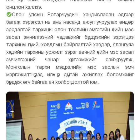
онцлон хэллээ.
Олон улсын Ротарчуудын хандивласан эдгээр
багаж хэрэгсэл нь амь насанд аюул учруулах өндөр
эрсдэлтэй тархины олон төрлийн эмгэгийн үеийн мэс
засал эмчилгээний чадавхийг бүрдүүлэхийн зэрэгцээ
тархины гүний, ховдлын байрлалтай хавдар, ялангуяа
хүүхдийн тархины усжилт зэрэг өвчний үеийн мэс засал
эмчилгээний чанар хүртээмжийг сайжруулж,
Монголын тархи мэдрэлийн мэс заслын эмч
мэргэжилтнүүдэд илүү үр дүнтэй ажиллах боломжийг
бүрдүүлж өгч байгаа ач холбогдолтой юм.