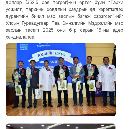
доллар (352.5 сая төгрөг)-ын өртөг бүхий “Тархи
усжилт, тархины ховдлын хавдрын үед хэрэглэгдэх
дурангийн бичил мэс заслын багаж хэрэгсэл”-ийг
Улсын Гуравдугаар Төв Эмнэлгийн Мэдрэлийн мэс
заслын тасагт 2025 оны 6-р сарын 16-ны өдөр
хандивлалаа.