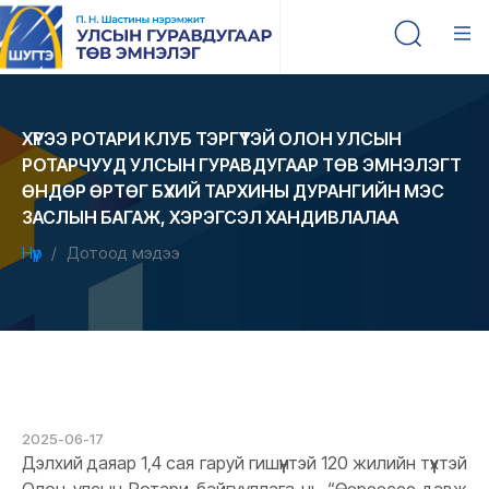
ХҮРЭЭ РОТАРИ КЛУБ ТЭРГҮҮТЭЙ ОЛОН УЛСЫН
РОТАРЧУУД УЛСЫН ГУРАВДУГААР ТӨВ ЭМНЭЛЭГТ
ӨНДӨР ӨРТӨГ БҮХИЙ ТАРХИНЫ ДУРАНГИЙН МЭС
ЗАСЛЫН БАГАЖ, ХЭРЭГСЭЛ ХАНДИВЛАЛАА
Нүүр
Дотоод мэдээ
2025-06-17
Дэлхий даяар 1,4 сая гаруй гишүүнтэй 120 жилийн түүхтэй