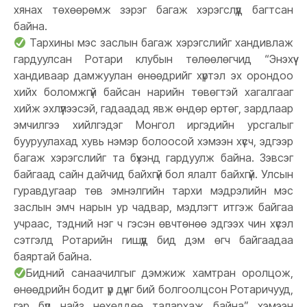
хянах төхөөрөмж зэрэг багаж хэрэгслүүд багтсан
байна.
Тархины мэс заслын багаж хэрэгслийг хандивлаж
гардуулсан Ротари клубын төлөөлөгчид “Энэхүү
хандиваар дамжуулан өнөөдрийг хүртэл эх орондоо
хийх боломжгүй байсан нарийн төвөгтэй хагалгааг
хийж эхлүүлээсэй, гадаадад явж өндөр өртөг, зардлаар
эмчилгээ хийлгэдэг Монгол иргэдийн урсгалыг
бууруулахад хувь нэмэр болоосой хэмээн хүсч, эдгээр
багаж хэрэгслийг та бүхэнд гардуулж байна. Зэвсэг
байгаад сайн дайчид байхгүй бол ялалт байхгүй. Улсын
гуравдугаар төв эмнэлгийн тархи мэдрэлийн мэс
заслын эмч нарын ур чадвар, мэдлэгт итгэж байгаа
учраас, тэдний нэг ч гэсэн өвчтөнөө эдгээх чин хүсэл
сэтгэлд Ротарийн гишүүд бид дэм өгч байгаадаа
баяртай байна.
Бидний санаачилгыг дэмжиж хамтран оролцож,
өнөөдрийн бодит үр дүнг бий болгоолцсон Ротаричууд,
гэр бүл найз нөхөддөө талархаж байна” хэмээн