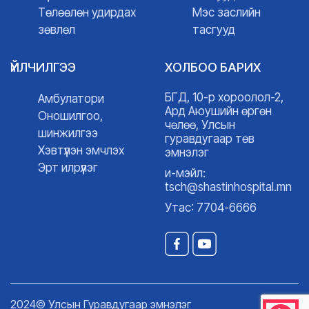
Төлөөлөн удирдах
Мэс заслийн
зөвлөл
тасгууд
ҮЙЛЧИЛГЭЭ
ХОЛБОО БАРИХ
БГД, 10-р хороолол-2,
Амбулатори
Ард Аюушийн өргөн
Оношилгоо,
чөлөө, Улсын
шинжилгээ
гуравдугаар төв
Хэвтүүлэн эмчлэх
эмнэлэг
Эрт илрүүлэг
и-мэйл:
tsch@shastinhospital.mn
Утас: 7704-6666
2024© Улсын Гуравдугаар эмнэлэг