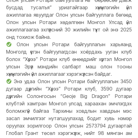
Олон улсын Ротари байгууллага нь “Өөрөөсөө давж
бусдад тусалъя” уриатайгаар хүмүүнлэгийн үйл
ажиллагаа явуулдаг Олон улсын байгууллага бөгөөд
Олон улсын Ротари хөдөлгөөн Монгол Улсад үйл
ажиллагаагаа эхлүүлсний 30 жилийн түүхт ой энэ 2025
онд тохиож байна.
Олон улсын Ротари байгууллагын харьяанд
Монголд үүсгэн байгуулагдсан хоёрдахь ууган клуб
болох “Хүрээ” Ротари клуб өнөөдрийг хүртэл Монгол
улсын Эрүүл мэндийн салбарт маш олон тооны
хүмүүнлэгийн үйл ажиллагааг хэрэгжүүлсэн байдаг.
Энэ удаа Олон улсын Ротари байгууллагын 3450
дугаар дүүргийн “Хүрээ” Ротари клуб, 3590 дугаар
дүүргийн Солонгосын “Geoje Big Dragon” Ротари
клубтэй хамтран Монгол улсад хараахан эмчлэгдэх
боломжгүй байгаа Тархины ховдлын хавдрын мэс
засал эмчилгээг нутагшуулахад бодит хувь нэмэр
оруулах зорилгоор Олон улсын 2573794 дугаартай
Глобал Грант төсөл хэрэгжүүлж, нийт 98 мянган ам