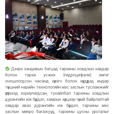
Дээрх хандивын багцад тархины ховдлын хавдар
болон тархи усжих (гидроцефали) эмгэг
оношлогдсон насанд хүрэгч болон хүүхдүүдэд өндөр
түвшний нарийн технологийн мэс заслын тусламжийг
үзүүлэхэд зориулагдсан, тухайлбал тархины ховдлын
дурангийн иж бүрдэл, хамрын хүрцээр гүний байрлалтай
хавдар авах дурангийн иж бүрдэл, тархины мэс
заслын микро багажууд, тархины цусны урсгалыг