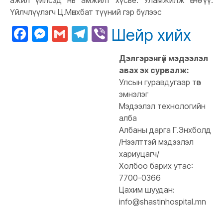
ажил үйлсэд нь амжилт хүсье. Уламжилж өгнө үү.
Үйлчлүүлэгч Ц.Мөнхбат түүний гэр бүлээс
Facebook
Messenger
Gmail
Telegram
Viber
Шейр хийх
Дэлгэрэнгүй мэдээлэл
авах эх сурвалж:
Улсын гуравдугаар төв
эмнэлэг
Мэдээлэл технологийн
алба
Албаны дарга Г.Энхболд
/Нээлттэй мэдээлэл
хариуцагч/
Холбоо барих утас:
7700-0366
Цахим шуудан:
info@shastinhospital.mn