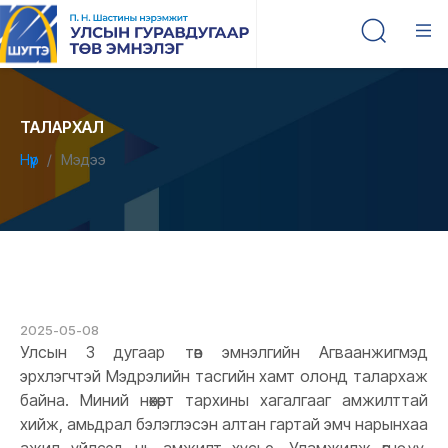
ТАЛАРХАЛ
Нүүр
Мэдээ
2025-05-08
Улсын 3 дугаар төв эмнэлгийн Агваанжигмэд
эрхлэгчтэй Мэдрэлийн тасгийн хамт олонд талархаж
байна. Миний нөхөрт тархины хагалгааг амжилттай
хийж, амьдрал бэлэглэсэн алтан гартай эмч нарынхаа