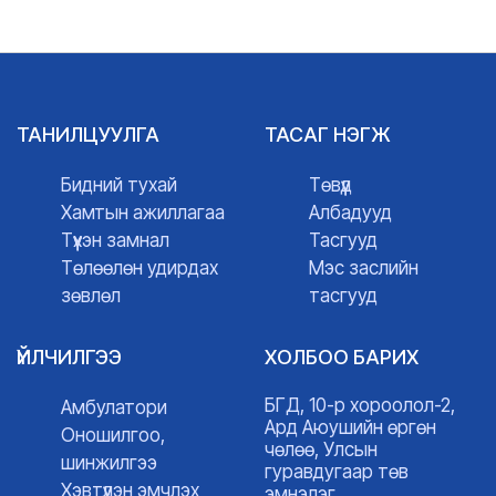
ТАНИЛЦУУЛГА
ТАСАГ НЭГЖ
Бидний тухай
Төвүүд
Хамтын ажиллагаа
Албадууд
Түүхэн замнал
Тасгууд
Төлөөлөн удирдах
Мэс заслийн
зөвлөл
тасгууд
ҮЙЛЧИЛГЭЭ
ХОЛБОО БАРИХ
БГД, 10-р хороолол-2,
Амбулатори
Ард Аюушийн өргөн
Оношилгоо,
чөлөө, Улсын
шинжилгээ
гуравдугаар төв
Хэвтүүлэн эмчлэх
эмнэлэг