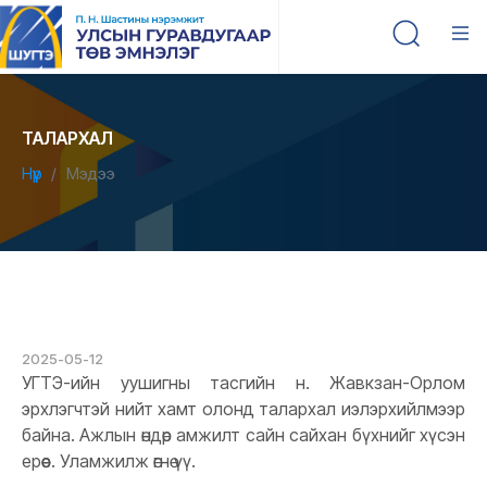
ТАЛАРХАЛ
Нүүр
Мэдээ
2025-05-12
УГТЭ-ийн уушигны тасгийн н. Жавкзан-Орлом
эрхлэгчтэй нийт хамт олонд талархал иэлэрхийлмээр
байна. Ажлын өндөр амжилт сайн сайхан бүхнийг хүсэн
ерөөе. Уламжилж өгнө үү.