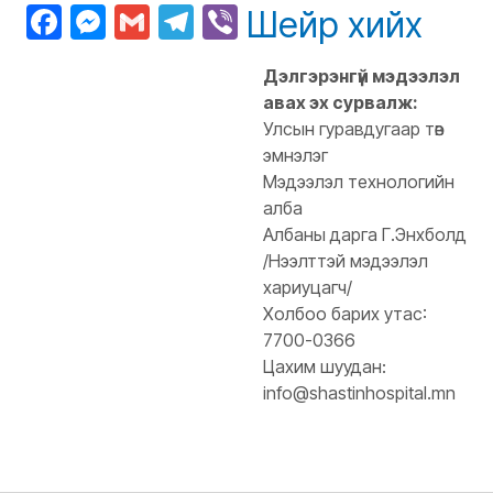
Facebook
Messenger
Gmail
Telegram
Viber
Шейр хийх
Дэлгэрэнгүй мэдээлэл
авах эх сурвалж:
Улсын гуравдугаар төв
эмнэлэг
Мэдээлэл технологийн
алба
Албаны дарга Г.Энхболд
/Нээлттэй мэдээлэл
хариуцагч/
Холбоо барих утас:
7700-0366
Цахим шуудан:
info@shastinhospital.mn