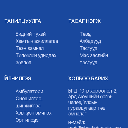
ТАНИЛЦУУЛГА
ТАСАГ НЭГЖ
Бидний тухай
Төвүүд
Хамтын ажиллагаа
Албадууд
Түүхэн замнал
Тасгууд
Төлөөлөн удирдах
Мэс заслийн
зөвлөл
тасгууд
ҮЙЛЧИЛГЭЭ
ХОЛБОО БАРИХ
БГД, 10-р хороолол-2,
Амбулатори
Ард Аюушийн өргөн
Оношилгоо,
чөлөө, Улсын
шинжилгээ
гуравдугаар төв
Хэвтүүлэн эмчлэх
эмнэлэг
Эрт илрүүлэг
и-мэйл:
tsch@shastinhospital.mn