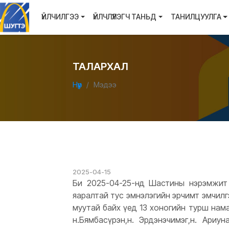
ҮЙЛЧИЛГЭЭ
ҮЙЛЧЛҮҮЛЭГЧ ТАНЬД
ТАНИЛЦУУЛГА
ТАЛАРХАЛ
Нүүр
Мэдээ
2025-04-15
Би 2025-04-25-нд Шастины нэрэмжит 
яаралтай тус эмнэлэгийн эрчимт эмчил
муутай байх үед 13 хоногийн турш нама
н.Бямбасүрэн,н. Эрдэнэчимэг,н. Ариун