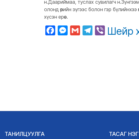
н.Даариймаа, туслах сувилагч н.Зүнгээм
олонд өөрийн зүгээс болон гэр бүлийнхээ
хүсэн ерөөе.
Facebook
Messenger
Gmail
Telegram
Viber
Шейр 
ТАНИЛЦУУЛГА
ТАСАГ НЭ