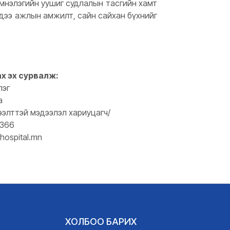
 эмнэлэгийн уушиг судлалын тасгийн хамт
хэндээ ажлын амжилт, сайн сайхан бүхнийг
ах эх сурвалж:
лэг
а
ээлттэй мэдээлэл хариуцагч/
0366
hospital.mn
ХОЛБОО БАРИХ