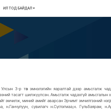
ИЛ ТОД БАЙДАЛ
Улсын 3-р төв эмнэлэгийн яаралтай дээр амьсгалж чада
гээний тасагт шилжүүлсэн. Амьсгалж чадахгүй амьсгалын 
йг эмчилж, миний амийг аварсан Эрчимт эмчилгээний нэгд
аа, н.Ганчулуун, сувилагч н.Сүглэгмаа,н. Гүльбаярам, н.