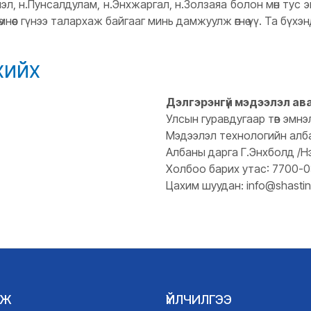
эл, н.Пунсалдулам, н.Энхжаргал, н.Золзаяа болон мөн тус
 өмнөөс гүнээ талархаж байгааг минь дамжуулж өгнө үү. Та бү
хийх
Дэлгэрэнгүй мэдээлэл ав
Улсын гуравдугаар төв эмнэ
Мэдээлэл технологийн алб
Албаны дарга Г.Энхболд /Н
Холбоо барих утас: 7700-
Цахим шуудан: info@shastin
ГЖ
ҮЙЛЧИЛГЭЭ