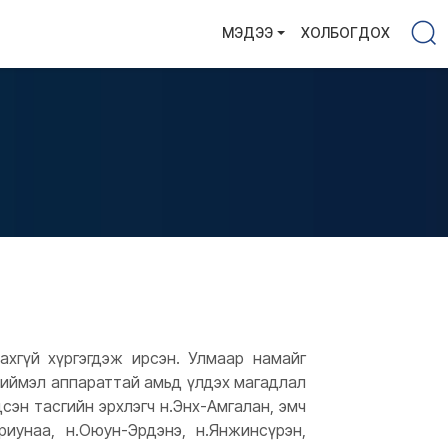
МЭДЭЭ
ХОЛБОГДОХ
хгүй хүргэгдэж ирсэн. Улмаар намайг
хиймэл аппараттай амьд үлдэх магадлал
сэн тасгийн эрхлэгч н.Энх-Амгалан, эмч
Ариунаа, н.Оюун-Эрдэнэ, н.Янжинсүрэн,