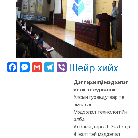
Facebook
Messenger
Gmail
Telegram
Viber
Шейр хийх
Дэлгэрэнгүй мэдээлэл
авах эх сурвалж:
Улсын гуравдугаар төв
эмнэлэг
Мэдээлэл технологийн
алба
Албаны дарга Г.Энхболд
/Нээлттэй мэдээлэл