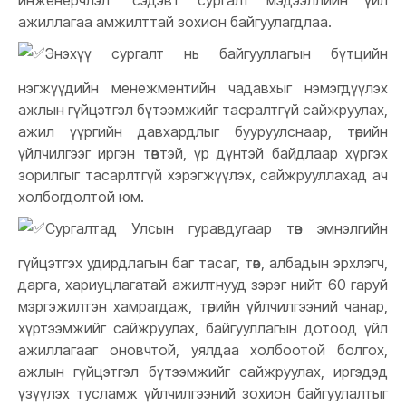
инженерчлэл” сэдэвт сургалт мэдээллийн үйл
ажиллагаа амжилттай зохион байгуулагдлаа.
Энэхүү сургалт нь байгууллагын бүтцийн
нэгжүүдийн менежментийн чадавхыг нэмэгдүүлэх
ажлын гүйцэтгэл бүтээмжийг тасралтгүй сайжруулах,
ажил үүргийн давхардлыг бууруулснаар, төрийн
үйлчилгээг иргэн төвтэй, үр дүнтэй байдлаар хүргэх
зорилгыг тасарлтгүй хэрэгжүүлэх, сайжрууллахад ач
холбогдолтой юм.
Сургалтад Улсын гуравдугаар төв эмнэлгийн
гүйцэтгэх удирдлагын баг тасаг, төв, албадын эрхлэгч,
дарга, хариуцлагатай ажилтнууд зэрэг нийт 60 гаруй
мэргэжилтэн хамрагдаж, төрийн үйлчилгээний чанар,
хүртээмжийг сайжруулах, байгууллагын дотоод үйл
ажиллагааг оновчтой, уялдаа холбоотой болгох,
ажлын гүйцэтгэл бүтээмжийг сайжруулах, иргэдэд
үзүүлэх тусламж үйлчилгээний зохион байгуулалтыг