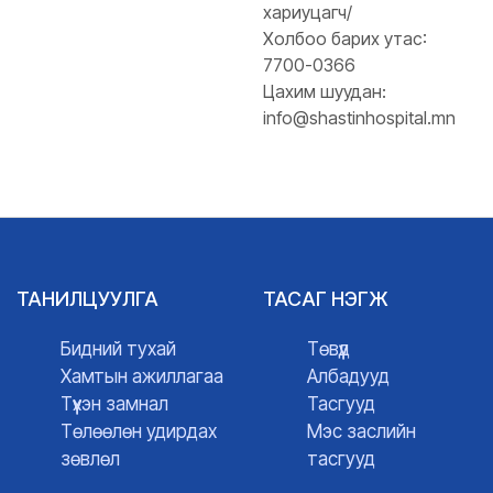
хариуцагч/
Холбоо барих утас:
7700-0366
Цахим шуудан:
info@shastinhospital.mn
ТАНИЛЦУУЛГА
ТАСАГ НЭГЖ
Бидний тухай
Төвүүд
Хамтын ажиллагаа
Албадууд
Түүхэн замнал
Тасгууд
Төлөөлөн удирдах
Мэс заслийн
зөвлөл
тасгууд