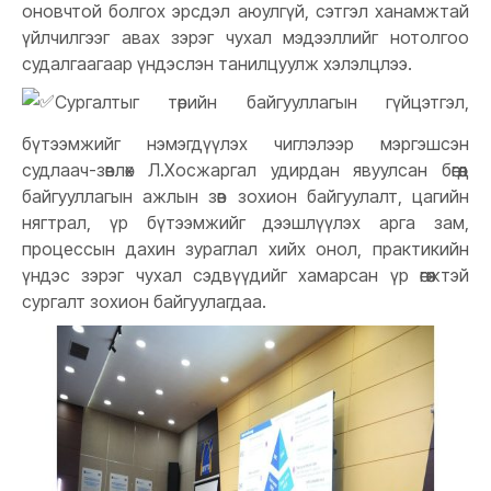
оновчтой болгох эрсдэл аюулгүй, сэтгэл ханамжтай
үйлчилгээг авах зэрэг чухал мэдээллийг нотолгоо
судалгаагаар үндэслэн танилцуулж хэлэлцлээ.
Сургалтыг төрийн байгууллагын гүйцэтгэл,
бүтээмжийг нэмэгдүүлэх чиглэлээр мэргэшсэн
судлаач-зөвлөх Л.Хосжаргал удирдан явуулсан бөгөөд
байгууллагын ажлын зөв зохион байгуулалт, цагийн
нягтрал, үр бүтээмжийг дээшлүүлэх арга зам,
процессын дахин зураглал хийх онол, практикийн
үндэс зэрэг чухал сэдвүүдийг хамарсан үр өгөөжтэй
сургалт зохион байгуулагдаа.