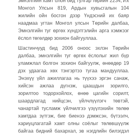
эмнэлгийн хамт олон бид Тулгар төрийн 2234, Их
Монгол Улсын 819, Ардын хувьсгалын 104
жилийн ойн босгон дээр Үндэсний их баяр
наадмаа угтан Монгол улсын Төрийн далбаа,
Эмнэлгийн туг өргөх хүндэтгэлийн арга хэмжээг
ёслол төгөлдөр зохион байгууллаа.
Шастинчууд бид 2006 оноос эхлэн Төрийн
далбаа, эмнэлгийн туг өргөх ёслолыг жил бүр
уламжлал болгон зохион байгуулж, өнөөдөр 19
дэх удаагаа хөх тэнгэртээ тугаа мандууллаа.
Энэхүү үйл ажиллагаа нь түүхээ эргэн санаж,
хийсэн ажлаа дүгнэж, цаашдын зорилго,
зорилтоо тодорхойлох, өнөө цагийн сорилт,
шаардлагад нийцсэн, үйлчлүүлэгч төвтэй,
чанартай тусламж үйлчилгээ үзүүлэхийн төлөө
хамтдаа зүтгэж, бие биенээ дэмжсэн, бүтээлч,
хариуцлагатай хамт олны соёлыг төлөвшүүлж
байгаа бидний бахархал, эв нэгдлийн билэгдэл