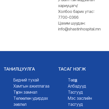
хариуцагч/
Холбоо барих утас:
7700-0366
Цахим шуудан:
info@shastinhospital.mn
ТАНИЛЦУУЛГА
ТАСАГ НЭГЖ
Бидний тухай
Төвүүд
Хамтын ажиллагаа
Албадууд
Түүхэн замнал
Тасгууд
Төлөөлөн удирдах
Мэс заслийн
зөвлөл
тасгууд