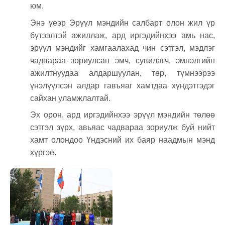
юм.
Энэ үеэр Эрүүл мэндийн салбарт олон жил үр
бүтээлтэй ажиллаж, ард иргэдийнхээ амь нас,
эрүүл мэндийг хамгаалахад чин сэтгэл, мэдлэг
чадвараа зориулсан эмч, сувилагч, эмнэлгийн
ажилтнуудаа алдаршуулан, төр, түмнээрээ
үнэлүүлсэн алдар гавъяаг хамтдаа хүндэтгэдэг
сайхан уламжлалтай.
Эх орон, ард иргэдийнхээ эрүүл мэндийн төлөө
сэтгэл зүрх, авьяас чадвараа зориулж буй нийт
хамт олондоо Үндэсний их баяр наадмын мэнд
хүргэе.