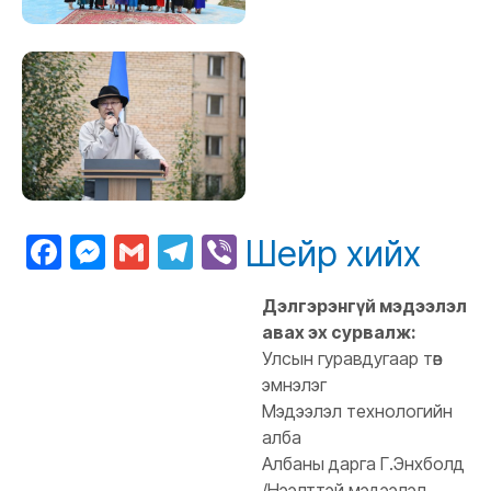
Facebook
Messenger
Gmail
Telegram
Viber
Шейр хийх
Дэлгэрэнгүй мэдээлэл
авах эх сурвалж:
Улсын гуравдугаар төв
эмнэлэг
Мэдээлэл технологийн
алба
Албаны дарга Г.Энхболд
/Нээлттэй мэдээлэл