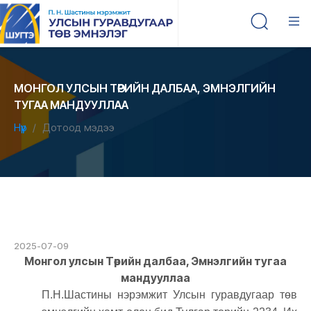
МОНГОЛ УЛСЫН ТӨРИЙН ДАЛБАА, ЭМНЭЛГИЙН
ТУГАА МАНДУУЛЛАА
Нүүр
Дотоод мэдээ
2025-07-09
Монгол улсын Төрийн далбаа, Эмнэлгийн тугаа
мандууллаа
П.Н.Шастины нэрэмжит Улсын гуравдугаар төв