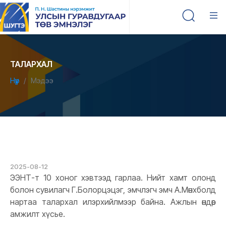
ТАЛАРХАЛ
Нүүр
Мэдээ
2025-08-12
ЭЭНТ-т 10 хоног хэвтээд гарлаа. Нийт хамт олонд
болон сувилагч Г.Болорцэцэг, эмчлэгч эмч А.Мөнхболд
нартаа талархал илэрхийлмээр байна. Ажлын өндөр
амжилт хүсье.