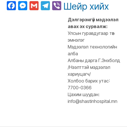
Facebook
Messenger
Gmail
Telegram
Viber
Шейр хийх
Дэлгэрэнгүй мэдээлэл
авах эх сурвалж:
Улсын гуравдугаар төв
эмнэлэг
Мэдээлэл технологийн
алба
Албаны дарга Г.Энхболд
/Нээлттэй мэдээлэл
хариуцагч/
Холбоо барих утас:
7700-0366
Цахим шуудан:
info@shastinhospital.mn