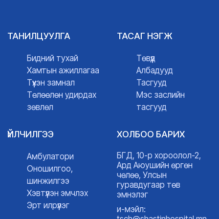
ТАНИЛЦУУЛГА
ТАСАГ НЭГЖ
Бидний тухай
Төвүүд
Хамтын ажиллагаа
Албадууд
Түүхэн замнал
Тасгууд
Төлөөлөн удирдах
Мэс заслийн
зөвлөл
тасгууд
ҮЙЛЧИЛГЭЭ
ХОЛБОО БАРИХ
БГД, 10-р хороолол-2,
Амбулатори
Ард Аюушийн өргөн
Оношилгоо,
чөлөө, Улсын
шинжилгээ
гуравдугаар төв
Хэвтүүлэн эмчлэх
эмнэлэг
Эрт илрүүлэг
и-мэйл:
tsch@shastinhospital.mn