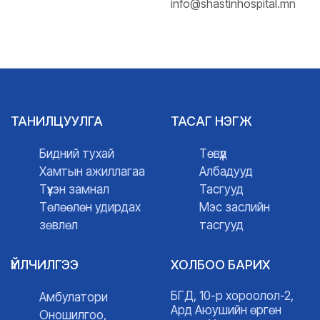
info@shastinhospital.mn
ТАНИЛЦУУЛГА
ТАСАГ НЭГЖ
Бидний тухай
Төвүүд
Хамтын ажиллагаа
Албадууд
Түүхэн замнал
Тасгууд
Төлөөлөн удирдах
Мэс заслийн
зөвлөл
тасгууд
ҮЙЛЧИЛГЭЭ
ХОЛБОО БАРИХ
БГД, 10-р хороолол-2,
Амбулатори
Ард Аюушийн өргөн
Оношилгоо,