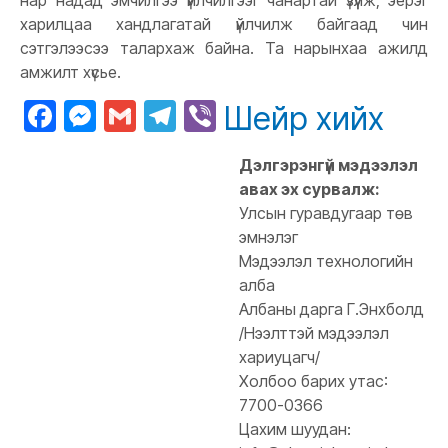
нар надад эмчилгээ үйлчилгээг чанартай үзүүлж, эерэг
харилцаа хандлагатай үйлчилж байгаад чин
сэтгэлээсээ талархаж байна. Та нарынхаа ажилд
амжилт хүсье.
Facebook
Messenger
Gmail
Telegram
Viber
Шейр хийх
Дэлгэрэнгүй мэдээлэл
авах эх сурвалж:
Улсын гуравдугаар төв
эмнэлэг
Мэдээлэл технологийн
алба
Албаны дарга Г.Энхболд
/Нээлттэй мэдээлэл
хариуцагч/
Холбоо барих утас:
7700-0366
Цахим шуудан: