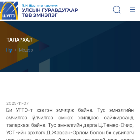
ТАЛАРХАЛ
Нүүр
Мэдээ
2025-11-07
Би УГТЭ-т хэвтэн эмчлүүлж байна. Тус эмнэлгийн
эмчилгээ үйлчилгээ өмнөх жилүүдээс сайжирсанд
талархаж байна. Тус эмнэлгийн дарга Ц.Төмөр-Очир,
УСТ-ийн эрхлэгч Д.Жавзан-Орлом болон бүх сувилагч