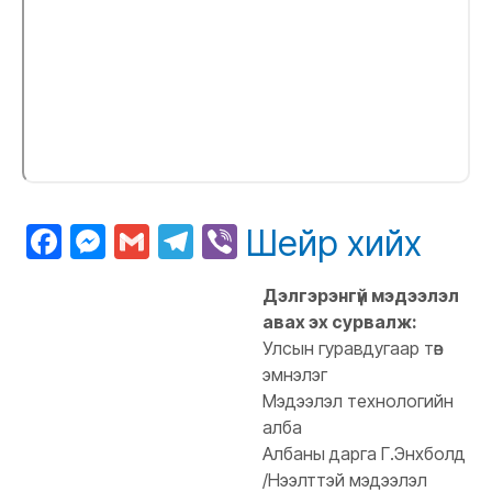
Facebook
Messenger
Gmail
Telegram
Viber
Шейр хийх
Дэлгэрэнгүй мэдээлэл
авах эх сурвалж:
Улсын гуравдугаар төв
эмнэлэг
Мэдээлэл технологийн
алба
Албаны дарга Г.Энхболд
/Нээлттэй мэдээлэл