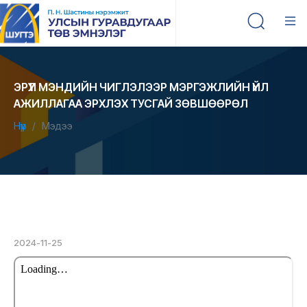
ЭРҮҮЛ МЭНДИЙН ЧИГЛЭЛЭЭР МЭРГЭЖЛИЙН ҮЙЛ
АЖИЛЛАГАА ЭРХЛЭХ ТУСГАЙ ЗӨВШӨӨРӨЛ
Нүүр
Мэдээ
2024-11-25