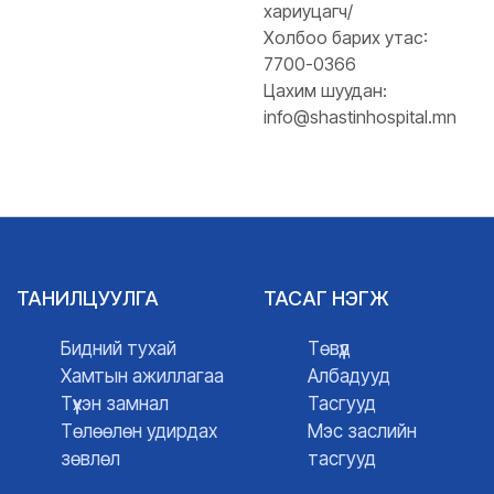
хариуцагч/
Холбоо барих утас:
7700-0366
Цахим шуудан:
info@shastinhospital.mn
ТАНИЛЦУУЛГА
ТАСАГ НЭГЖ
Бидний тухай
Төвүүд
Хамтын ажиллагаа
Албадууд
Түүхэн замнал
Тасгууд
Төлөөлөн удирдах
Мэс заслийн
зөвлөл
тасгууд