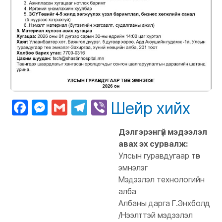
Facebook
Messenger
Gmail
Telegram
Viber
Шейр хийх
Дэлгэрэнгүй мэдээлэл
авах эх сурвалж:
Улсын гуравдугаар төв
эмнэлэг
Мэдээлэл технологийн
алба
Албаны дарга Г.Энхболд
/Нээлттэй мэдээлэл