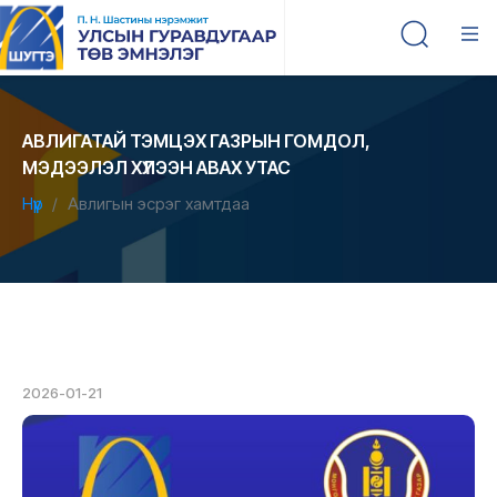
АВЛИГАТАЙ ТЭМЦЭХ ГАЗРЫН ГОМДОЛ,
МЭДЭЭЛЭЛ ХҮЛЭЭН АВАХ УТАС
Нүүр
Авлигын эсрэг хамтдаа
2026-01-21