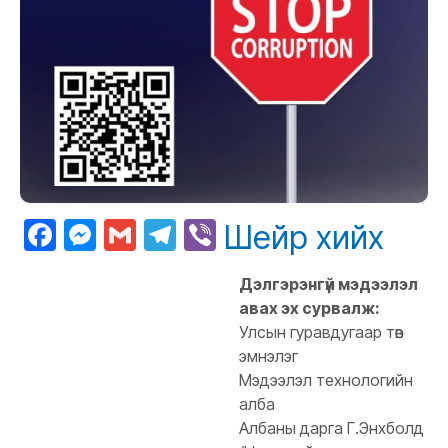
Facebook
Messenger
Gmail
Telegram
Viber
Шейр хийх
Дэлгэрэнгүй мэдээлэл
авах эх сурвалж:
Улсын гуравдугаар төв
эмнэлэг
Мэдээлэл технологийн
алба
Албаны дарга Г.Энхболд