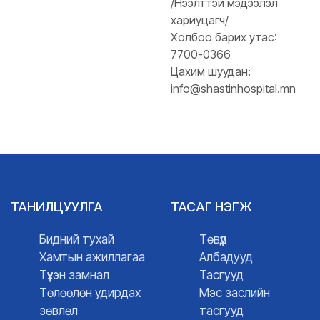
/Нээлттэй мэдээлэл
хариуцагч/
Холбоо барих утас:
7700-0366
Цахим шуудан:
info@shastinhospital.mn
ТАНИЛЦУУЛГА
ТАСАГ НЭГЖ
Бидний тухай
Төвүүд
Хамтын ажиллагаа
Албадууд
Түүхэн замнал
Тасгууд
Төлөөлөн удирдах
Мэс заслийн
зөвлөл
тасгууд