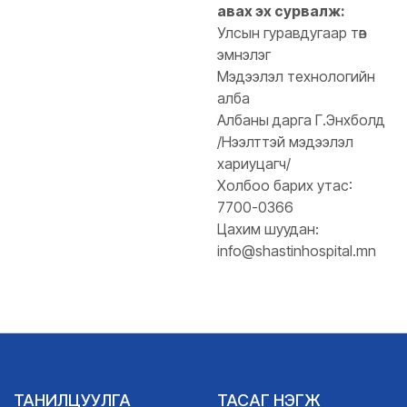
авах эх сурвалж:
Улсын гуравдугаар төв
эмнэлэг
Мэдээлэл технологийн
алба
Албаны дарга Г.Энхболд
/Нээлттэй мэдээлэл
хариуцагч/
Холбоо барих утас:
7700-0366
Цахим шуудан:
info@shastinhospital.mn
ТАНИЛЦУУЛГА
ТАСАГ НЭГЖ