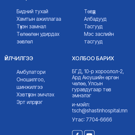
Бидний тухай
Төвүүд
Хамтын ажиллагаа
Албадууд
Түүхэн замнал
Тасгууд
Төлөөлөн удирдах
Мэс заслийн
зөвлөл
тасгууд
ҮЙЛЧИЛГЭЭ
ХОЛБОО БАРИХ
БГД, 10-р хороолол-2,
Амбулатори
Ард Аюушийн өргөн
Оношилгоо,
чөлөө, Улсын
шинжилгээ
гуравдугаар төв
Хэвтүүлэн эмчлэх
эмнэлэг
Эрт илрүүлэг
и-мэйл:
tsch@shastinhospital.mn
Утас: 7704-6666