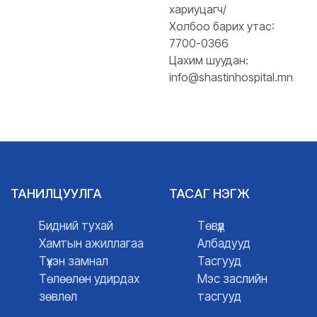
хариуцагч/
Холбоо барих утас:
7700-0366
Цахим шуудан:
info@shastinhospital.mn
ТАНИЛЦУУЛГА
ТАСАГ НЭГЖ
Бидний тухай
Төвүүд
Хамтын ажиллагаа
Албадууд
Түүхэн замнал
Тасгууд
Төлөөлөн удирдах
Мэс заслийн
зөвлөл
тасгууд