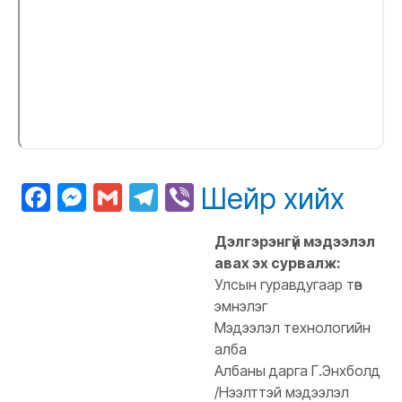
Facebook
Messenger
Gmail
Telegram
Viber
Шейр хийх
Дэлгэрэнгүй мэдээлэл
авах эх сурвалж:
Улсын гуравдугаар төв
эмнэлэг
Мэдээлэл технологийн
алба
Албаны дарга Г.Энхболд
/Нээлттэй мэдээлэл