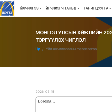
ҮЙЛЧИЛГЭЭ
ҮЙЛЧЛҮҮЛЭГЧ ТАНЬД
ТАНИЛЦУУЛГА
МОНГОЛ УЛСЫН ХӨГЖЛИЙН 20
ТЭРГҮҮЛЭХ ЧИГЛЭЛ
Нүүр
Үйл ажиллагааны төлөвлөгөө
2026-03-15