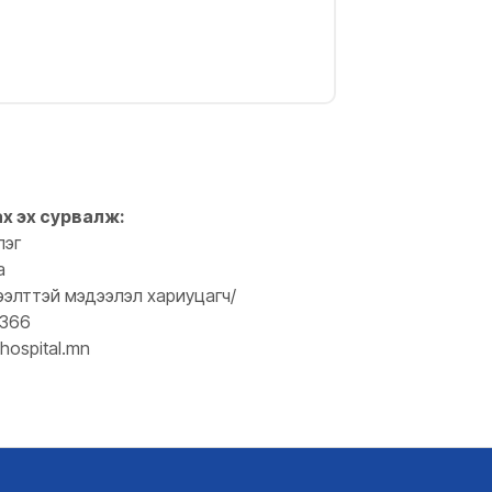
ах эх сурвалж:
лэг
а
ээлттэй мэдээлэл хариуцагч/
0366
hospital.mn