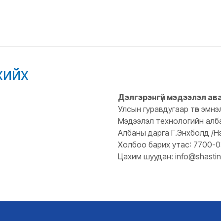
хийх
Дэлгэрэнгүй мэдээлэл ав
Улсын гуравдугаар төв эмнэ
Мэдээлэл технологийн алб
Албаны дарга Г.Энхболд /Н
Холбоо барих утас: 7700-
Цахим шуудан: info@shastin