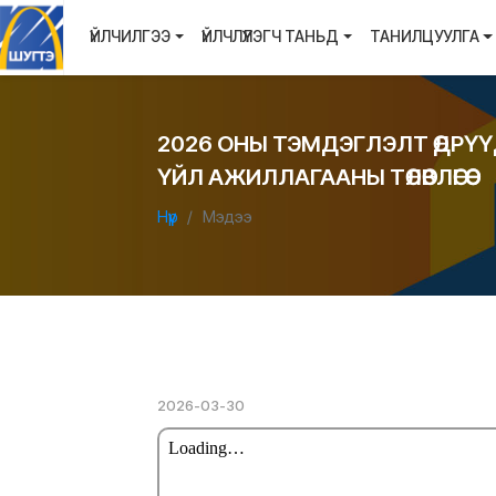
ҮЙЛЧИЛГЭЭ
ҮЙЛЧЛҮҮЛЭГЧ ТАНЬД
ТАНИЛЦУУЛГА
2026 ОНЫ ТЭМДЭГЛЭЛТ ӨДРҮ
ҮЙЛ АЖИЛЛАГААНЫ ТӨЛӨВЛӨГӨӨ
Нүүр
Мэдээ
2026-03-30