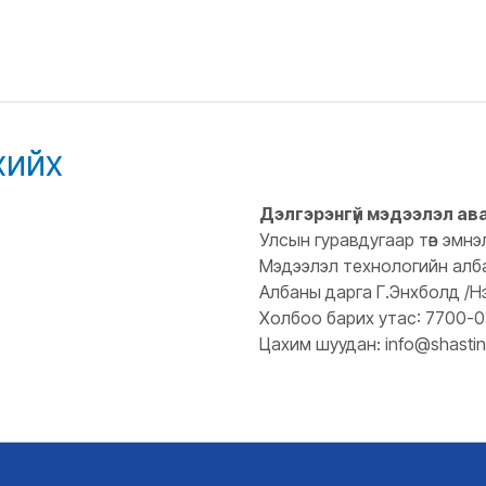
хийх
Дэлгэрэнгүй мэдээлэл ав
Улсын гуравдугаар төв эмнэ
Мэдээлэл технологийн алб
Албаны дарга Г.Энхболд /Н
Холбоо барих утас: 7700-
Цахим шуудан: info@shastin