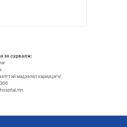
ах эх сурвалж:
лэг
а
ээлттэй мэдээлэл хариуцагч/
0366
hospital.mn