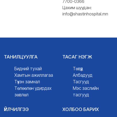
7700-0366
Цахим шуудан:
info@shastinhospital.mn
ТАНИЛЦУУЛГА
ТАСАГ НЭГЖ
Бидний тухай
Төвүүд
Хамтын ажиллагаа
Албадууд
Түүхэн замнал
Тасгууд
Төлөөлөн удирдах
Мэс заслийн
зөвлөл
тасгууд
ҮЙЛЧИЛГЭЭ
ХОЛБОО БАРИХ