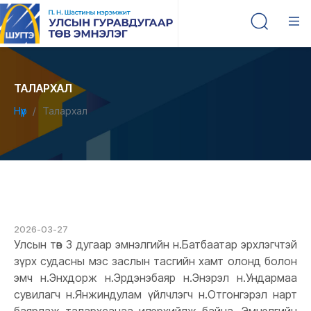
ТАЛАРХАЛ
Нүүр
Талархал
2026-03-27
Улсын төв 3 дугаар эмнэлгийн н.Батбаатар эрхлэгчтэй
зүрх судасны мэс заслын тасгийн хамт олонд болон
эмч н.Энхдорж н.Эрдэнэбаяр н.Энэрэл н.Ундармаа
сувилагч н.Янжиндулам үйлчлэгч н.Отгонгэрэл нарт