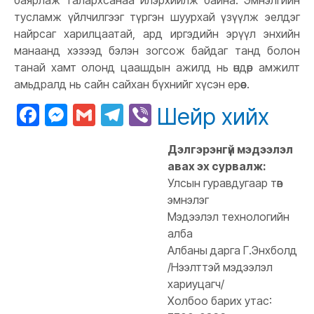
баярлаж талархсанаа илэрхийлж байна. Эмнэлгийн
тусламж үйлчилгээг түргэн шуурхай үзүүлж эелдэг
найрсаг харилцаатай, ард иргэдийн эрүүл энхийн
манаанд хэзээд бэлэн зогсож байдаг танд болон
танай хамт олонд цаашдын ажилд нь өндөр амжилт
амьдралд нь сайн сайхан бүхнийг хүсэн ерөөе.
Facebook
Messenger
Gmail
Telegram
Viber
Шейр хийх
Дэлгэрэнгүй мэдээлэл
авах эх сурвалж:
Улсын гуравдугаар төв
эмнэлэг
Мэдээлэл технологийн
алба
Албаны дарга Г.Энхболд
/Нээлттэй мэдээлэл
хариуцагч/
Холбоо барих утас: