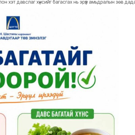
н хэт давслаг хүнсийг багасгах нь эрүүл амьдралын зөв дад