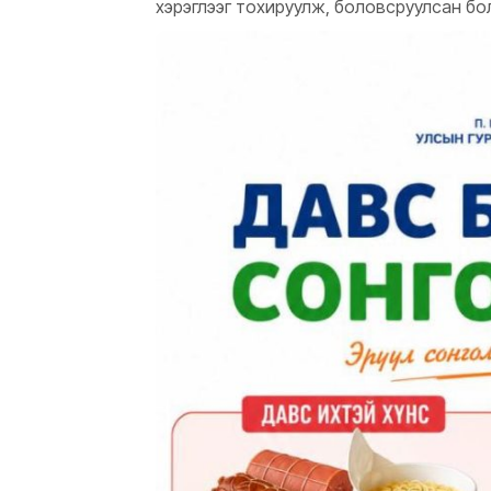
хэрэглээг тохируулж, боловсруулсан боло