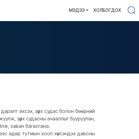
МЭДЭЭ
ХОЛБОГДОХ
ы даралт ихсэх, зүрх судас болон бөөрний
ржуулж, зүрх судасны ачааллыг бууруулан,
йлж, хаван багасгана.
мээс өдөр тутмын хоол хүнсэндээ давсны