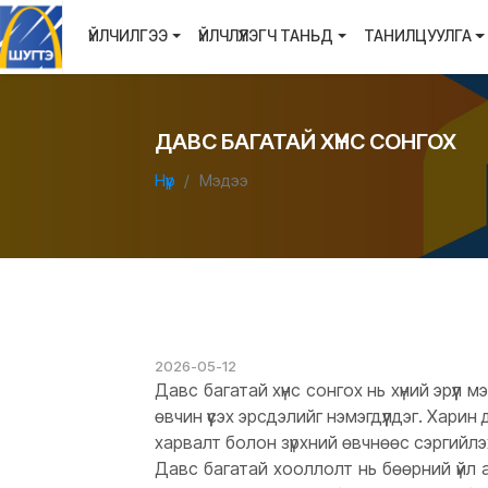
ҮЙЛЧИЛГЭЭ
ҮЙЛЧЛҮҮЛЭГЧ ТАНЬД
ТАНИЛЦУУЛГА
ДАВС БАГАТАЙ ХҮНС СОНГОХ
Нүүр
Мэдээ
2026-05-12
Давс багатай хүнс сонгох нь хүний эрүүл
өвчин үүсэх эрсдэлийг нэмэгдүүлдэг. Хар
харвалт болон зүрхний өвчнөөс сэргийлэ
Давс багатай хооллолт нь бөөрний үйл 