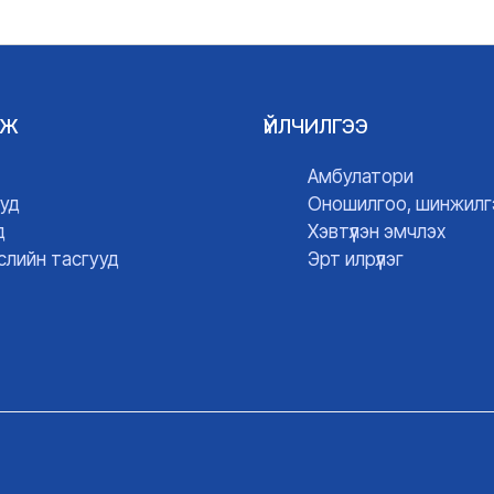
ГЖ
ҮЙЛЧИЛГЭЭ
Амбулатори
уд
Оношилгоо, шинжилг
д
Хэвтүүлэн эмчлэх
слийн тасгууд
Эрт илрүүлэг