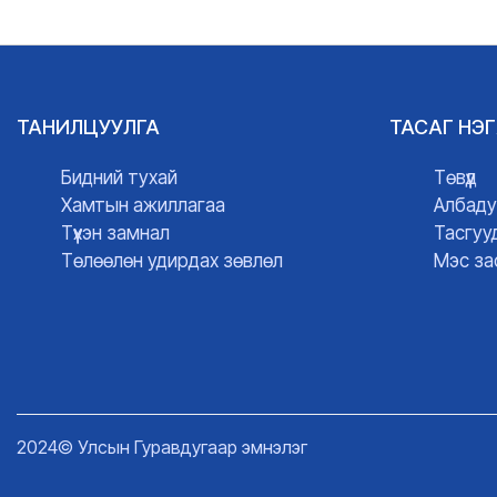
ТАНИЛЦУУЛГА
ТАСАГ НЭ
Бидний тухай
Төвүүд
Хамтын ажиллагаа
Албаду
Түүхэн замнал
Тасгуу
Төлөөлөн удирдах зөвлөл
Мэс за
2024© Улсын Гуравдугаар эмнэлэг