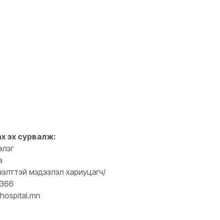
ах эх сурвалж:
элэг
а
ээлттэй мэдээлэл хариуцагч/
0366
hospital.mn