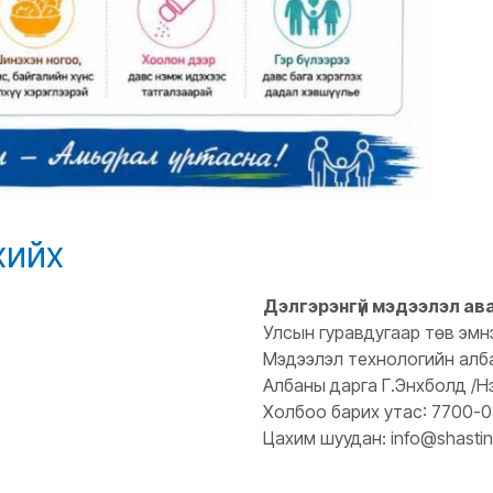
хийх
Дэлгэрэнгүй мэдээлэл ав
Улсын гуравдугаар төв эмн
Мэдээлэл технологийн алб
Албаны дарга Г.Энхболд /Н
Холбоо барих утас: 7700-
Цахим шуудан: info@shastin