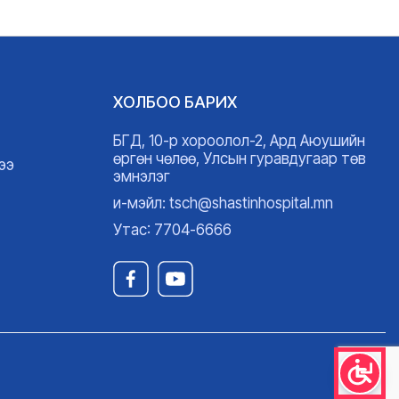
ХОЛБОО БАРИХ
БГД, 10-р хороолол-2, Ард Аюушийн
өргөн чөлөө, Улсын гуравдугаар төв
ээ
эмнэлэг
и-мэйл: tsch@shastinhospital.mn
Утас: 7704-6666