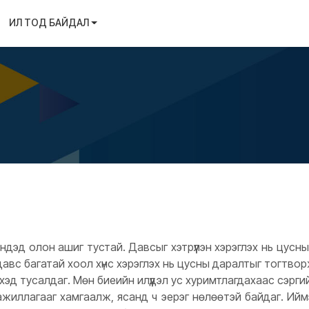
ИЛ ТОД БАЙДАЛ
 мэндэд олон ашиг тустай. Давсыг хэтрүүлэн хэрэглэх нь цусн
ин давс багатай хоол хүнс хэрэглэх нь цусны даралтыг тогтво
хэд тусалдаг. Мөн биеийн илүүдэл ус хуримтлагдахаас сэрги
ажиллагааг хамгаалж, ясанд ч эерэг нөлөөтэй байдаг. Ий