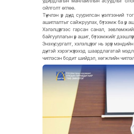
удирдлагын манлайллын асуудлыг олон
ойлголт өглөө.
Түүнчлэн үр дүнд суурилсан үнэлгээний т
ашиглалтыг сайжруулах, бүтээмж ба үр аш
Хэлэлцүүлгээс гарсан санал, зөвлөмжи
байгууллагын үр ашиг, бүтээмжийг дээшлү
Энэхүү сургалт, хэлэлцүүлэг нь эрүүл мэн
дүнтэй хэрэгжүүлэхэд шаардлагатай мэдл
чиглэсэн бодит шийдэл, хөгжлийн чиглэ