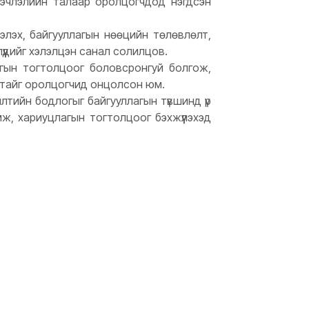
нэчлэлийн талаар оролцогчдод нэгдсэн
 үнэлэх, байгууллагын нөөцийн төлөвлөлт,
лүүдийг хэлэлцэн санал солилцов.
лагын тогтолцоог боловсронгуй болгож,
агатайг оролцогчид онцолсон юм.
үжилтийн бодлогыг байгууллагын түвшинд үр
эмж, хариуцлагын тогтолцоог бэхжүүлэхэд