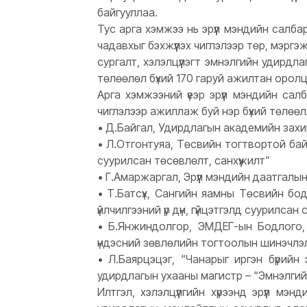
байгууллаа.
Тус арга хэмжээ нь эрүүл мэндийн салба
чадавхыг бэхжүүлэх чиглэлээр төр, мэрг
сургалт, хэлэлцүүлэгт эмнэлгийн удирдл
төлөөлөл бүхий 170 гаруй ажилтан орол
Арга хэмжээний үеэр эрүүл мэндийн сал
чиглэлээр ажиллаж буй нэр бүхий төлөөллү
• Д.Байгал, Удирдлагын академийн захи
• Л.Отгонтуяа, Төсвийн тогтвортой байдл
суурилсан төсөвлөлт, санхүүжилт”
• Г.Амаржаргал, Эрүүл мэндийн даатгалын
• Т.Батсүх, Сангийн яамны Төсвийн бод
үйлчилгээний үр дүн, гүйцэтгэлд суурилсан 
• Б.Янжиндолгор, ЭМДЕГ-ын Бодлого, 
үндэсний зөвлөлийн тогтоолын шинэчлэ
• Л.Баярцэцэг, “Чанарыг иргэн бүрийн
удирдлагын ухааны магистр – “Эмнэлгий
Илтгэл, хэлэлцүүлгийн хүрээнд эрүүл мэ