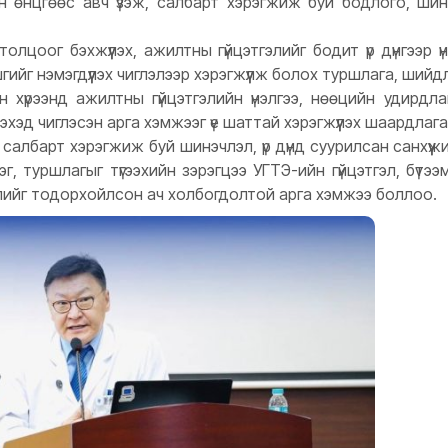
 өнцгөөс авч үзэж, салбарт хэрэгжиж буй бодлого, ши
огтолцоог бэхжүүлэх, ажилтны гүйцэтгэлийг бодит үр дүнгээр
гийг нэмэгдүүлэх чиглэлээр хэрэгжүүлж болох туршлага, шийд
йн хүрээнд ажилтны гүйцэтгэлийн үнэлгээ, нөөцийн удирд
үлэхэд чиглэсэн арга хэмжээг үе шаттай хэрэгжүүлэх шаардл
дийн салбарт хэрэгжиж буй шинэчлэл, үр дүнд суурилсан санхү
эг, туршлагыг түгээхийн зэрэгцээ УГТЭ-ийн гүйцэтгэл, бүтэ
лийг тодорхойлсон ач холбогдолтой арга хэмжээ боллоо.