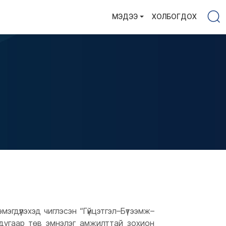
МЭДЭЭ
ХОЛБОГДОХ
эгдүүлэхэд чиглэсэн “Гүйцэтгэл–Бүтээмж–
вдугаар төв эмнэлэг амжилттай зохион