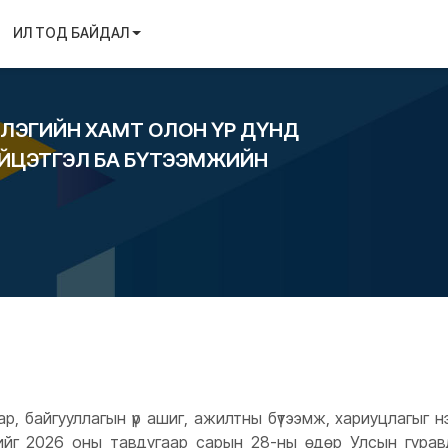
ИЛ ТОД БАЙДАЛ
ЭЛЭГИЙН ХАМТ ОЛОН ҮР ДҮНД
ҮЙЦЭТГЭЛ БА БҮТЭЭМЖИЙН
ар, байгууллагын үр ашиг, ажилтны бүтээмж, хариуцлагыг нэм
үлгийг 2026 оны тавдугаар сарын 28-ны өдөр Улсын гура