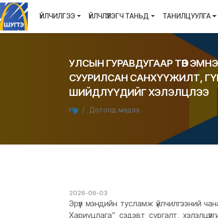
ҮЙЛЧИЛГЭЭ
ҮЙЛЧЛҮҮЛЭГЧ ТАНЬД
ТАНИЛЦУУЛГА
УЛСЫН ГУРАВДУГААР ТӨВ ЭМН
СУУРИЛСАН САНХҮҮЖИЛТ, Г
ШИЙДЛҮҮДИЙГ ХЭЛЭЛЦЛЭЭ
Нүүр
Дотоод мэдээ
2026-06-03
Эрүүл мэндийн тусламж үйлчилгээний чан
Хариуцлага” сэдэвт сургалт, хэлэлцү