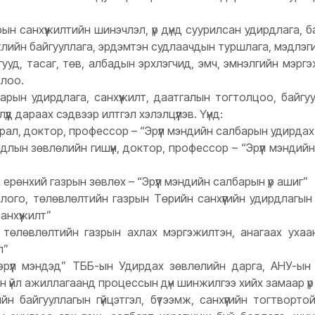
рын санхүүжилтийн шинэчлэл, үр дүнд суурилсан удирдлага, б
эжлийн байгууллага, эрдэмтэн судлаачдын туршлага, мэдлэг
агууд, тасаг, төв, албадын эрхлэгчид, эмч, эмнэлгийн мэр
цлоо.
барын удирдлага, санхүүжилт, даатгалын тогтолцоо, байг
үд дараах сэдвээр илтгэл хэлэлцүүлэв. Үүнд:
рал, доктор, профессор – “Эрүүл мэндийн салбарын удирд
ын зөвлөлийн гишүүн, доктор, профессор – “Эрүүл мэндийн б
 ерөнхий газрын зөвлөх – “Эрүүл мэндийн салбарын үр ашиг”
лого, төлөвлөлтийн газрын Төрийн санхүүгийн удирдлагын
санхүүжилт”
төлөвлөлтийн газрын ахлах мэргэжилтэн, анагаах ухаан
л”
 эрүүл мэндэд” ТББ-ын Удирдах зөвлөлийн дарга, АНУ-ын
н үйл ажиллагаанд процессын дүн шинжилгээ хийх замаар үр
ндийн байгууллагын гүйцэтгэл, бүтээмж, санхүүгийн тогтво