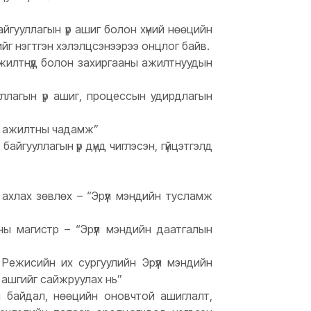
айгууллагын үр ашиг болон хүний нөөцийн
ийг нэгтгэн хэлэлцсэнээрээ онцлог байв.
гэжилтнүүд болон захиргааны ажилтнуудын
ууллагын үр ашиг, процессын удирдлагын
ах ажилтны чадамж”
айгууллагын үр дүнд чиглэсэн, гүйцэтгэлд
 ахлах зөвлөх – “Эрүүл мэндийн тусламж
ы магистр – “Эрүүл мэндийн даатгалын
 Режисийн их сургуулийн Эрүүл мэндийн
 ашгийг сайжруулах нь”
ртой байдал, нөөцийн оновчтой ашиглалт,