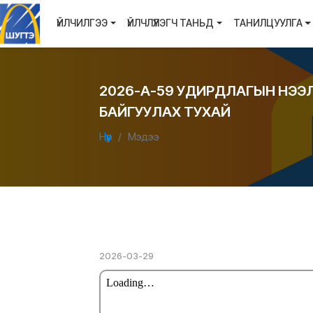
ҮЙЛЧИЛГЭЭ
ҮЙЛЧЛҮҮЛЭГЧ ТАНЬД
ТАНИЛЦУУЛГА
2026-А-59 УДИРДЛАГЫН НЭЭ
БАЙГУУЛАХ ТУХАЙ
Нүүр
Мэдээ
2026-03-29