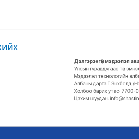
хийх
Дэлгэрэнгүй мэдээлэл ав
Улсын гуравдугаар төв эмнэ
Мэдээлэл технологийн алб
Албаны дарга Г.Энхболд /Н
Холбоо барих утас: 7700-
Цахим шуудан: info@shastin