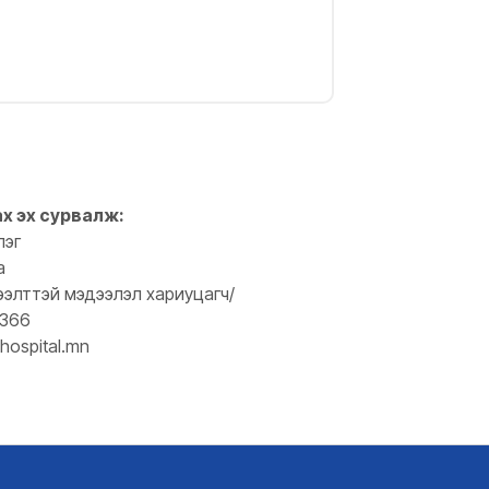
ах эх сурвалж:
лэг
а
ээлттэй мэдээлэл хариуцагч/
0366
hospital.mn