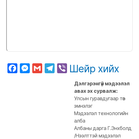
Facebook
Messenger
Gmail
Telegram
Viber
Шейр хийх
Дэлгэрэнгүй мэдээлэл
авах эх сурвалж:
Улсын гуравдугаар төв
эмнэлэг
Мэдээлэл технологийн
алба
Албаны дарга Г.Энхболд
/Нээлттэй мэдээлэл