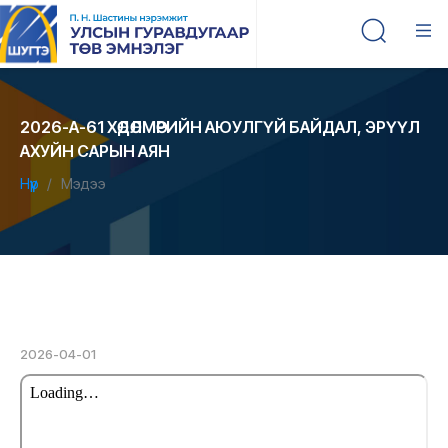
2026-А-61 ХӨДӨЛМӨРИЙН АЮУЛГҮЙ БАЙДАЛ, ЭРҮҮЛ
АХУЙН САРЫН АЯН
Нүүр
Мэдээ
2026-04-01