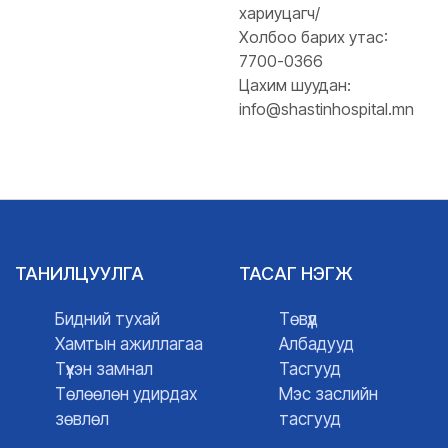
хариуцагч/
Холбоо барих утас:
7700-0366
Цахим шуудан:
info@shastinhospital.mn
ТАНИЛЦУУЛГА
ТАСАГ НЭГЖ
Бидний тухай
Төвүүд
Хамтын ажиллагаа
Албадууд
Түүхэн замнал
Тасгууд
Төлөөлөн удирдах
Мэс заслийн
зөвлөл
тасгууд