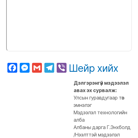
Facebook
Messenger
Gmail
Telegram
Viber
Шейр хийх
Дэлгэрэнгүй мэдээлэл
авах эх сурвалж:
Улсын гуравдугаар төв
эмнэлэг
Мэдээлэл технологийн
алба
Албаны дарга Г.Энхболд
/Нээлттэй мэдээлэл