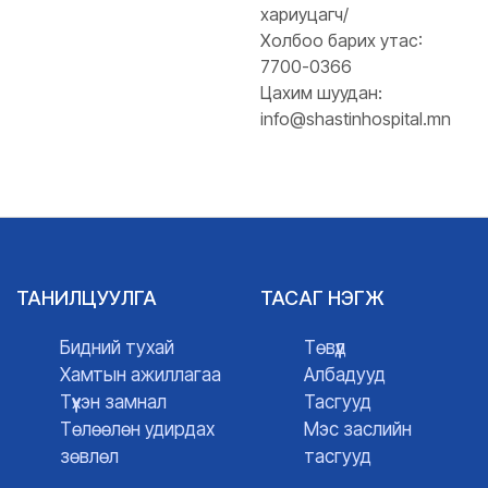
хариуцагч/
Холбоо барих утас:
7700-0366
Цахим шуудан:
info@shastinhospital.mn
ТАНИЛЦУУЛГА
ТАСАГ НЭГЖ
Бидний тухай
Төвүүд
Хамтын ажиллагаа
Албадууд
Түүхэн замнал
Тасгууд
Төлөөлөн удирдах
Мэс заслийн
зөвлөл
тасгууд