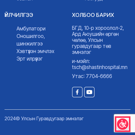
ҮЙЛЧИЛГЭЭ
ХОЛБОО БАРИХ
БГД, 10-р хороолол-2,
Амбулатори
Ард Аюушийн өргөн
Оношилгоо,
чөлөө, Улсын
шинжилгээ
гуравдугаар төв
Хэвтүүлэн эмчлэх
эмнэлэг
Эрт илрүүлэг
и-мэйл:
tsch@shastinhospital.mn
Утас: 7704-6666
2024© Улсын Гуравдугаар эмнэлэг