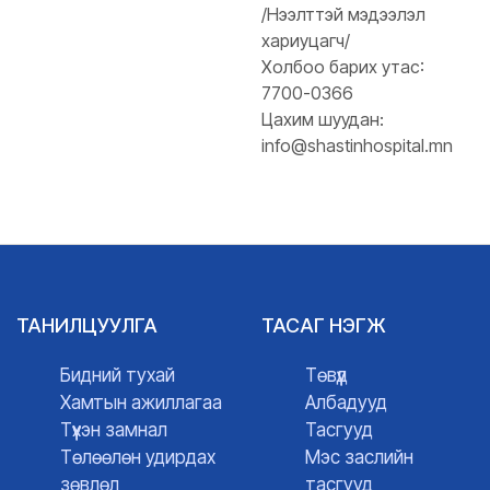
/Нээлттэй мэдээлэл
хариуцагч/
Холбоо барих утас:
7700-0366
Цахим шуудан:
info@shastinhospital.mn
ТАНИЛЦУУЛГА
ТАСАГ НЭГЖ
Бидний тухай
Төвүүд
Хамтын ажиллагаа
Албадууд
Түүхэн замнал
Тасгууд
Төлөөлөн удирдах
Мэс заслийн
зөвлөл
тасгууд