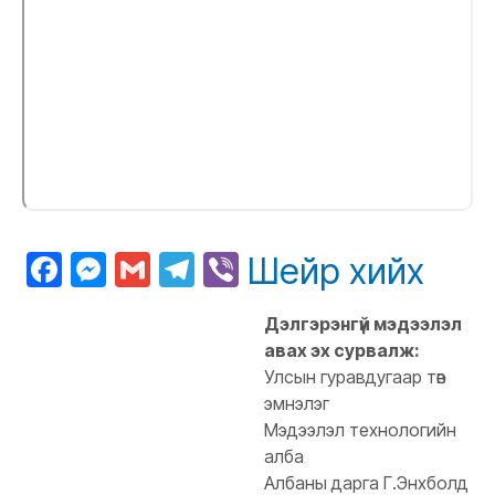
Facebook
Messenger
Gmail
Telegram
Viber
Шейр хийх
Дэлгэрэнгүй мэдээлэл
авах эх сурвалж:
Улсын гуравдугаар төв
эмнэлэг
Мэдээлэл технологийн
алба
Албаны дарга Г.Энхболд