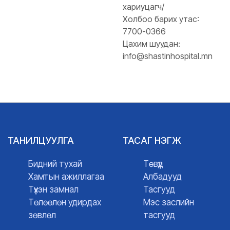
хариуцагч/
Холбоо барих утас:
7700-0366
Цахим шуудан:
info@shastinhospital.mn
ТАНИЛЦУУЛГА
ТАСАГ НЭГЖ
Бидний тухай
Төвүүд
Хамтын ажиллагаа
Албадууд
Түүхэн замнал
Тасгууд
Төлөөлөн удирдах
Мэс заслийн
зөвлөл
тасгууд