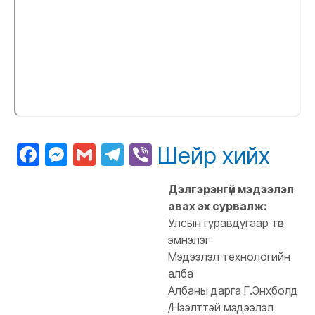
Facebook
Messenger
Gmail
Telegram
Viber
Шейр хийх
Дэлгэрэнгүй мэдээлэл
авах эх сурвалж:
Улсын гуравдугаар төв
эмнэлэг
Мэдээлэл технологийн
алба
Албаны дарга Г.Энхболд
/Нээлттэй мэдээлэл