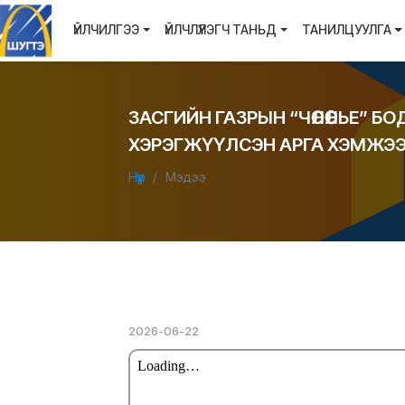
ҮЙЛЧИЛГЭЭ
ҮЙЛЧЛҮҮЛЭГЧ ТАНЬД
ТАНИЛЦУУЛГА
ЗАСГИЙН ГАЗРЫН “ЧӨЛӨӨЛЬЕ” 
ХЭРЭГЖҮҮЛСЭН АРГА ХЭМЖЭ
Нүүр
Мэдээ
2026-06-22