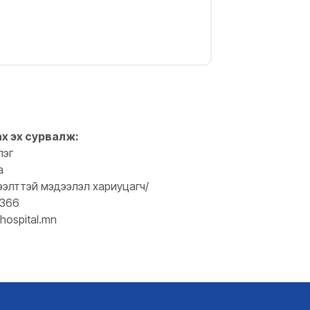
ах эх сурвалж:
лэг
а
ээлттэй мэдээлэл хариуцагч/
0366
hospital.mn