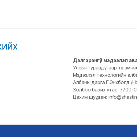
хийх
Дэлгэрэнгүй мэдээлэл ав
Улсын гуравдугаар төв эмнэ
Мэдээлэл технологийн алб
Албаны дарга Г.Энхболд /Н
Холбоо барих утас: 7700-
Цахим шуудан: info@shastin