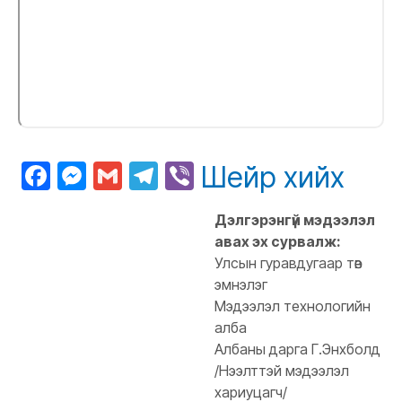
Facebook
Messenger
Gmail
Telegram
Viber
Шейр хийх
Дэлгэрэнгүй мэдээлэл
авах эх сурвалж:
Улсын гуравдугаар төв
эмнэлэг
Мэдээлэл технологийн
алба
Албаны дарга Г.Энхболд
/Нээлттэй мэдээлэл
хариуцагч/