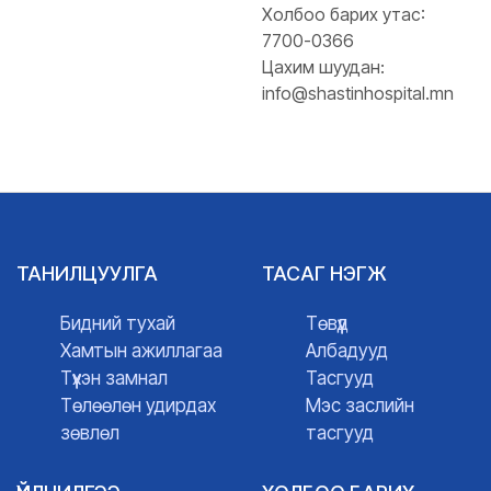
Холбоо барих утас:
7700-0366
Цахим шуудан:
info@shastinhospital.mn
ТАНИЛЦУУЛГА
ТАСАГ НЭГЖ
Бидний тухай
Төвүүд
Хамтын ажиллагаа
Албадууд
Түүхэн замнал
Тасгууд
Төлөөлөн удирдах
Мэс заслийн
зөвлөл
тасгууд