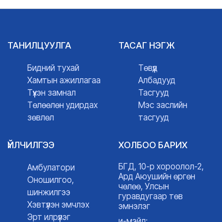
ТАНИЛЦУУЛГА
ТАСАГ НЭГЖ
Бидний тухай
Төвүүд
Хамтын ажиллагаа
Албадууд
Түүхэн замнал
Тасгууд
Төлөөлөн удирдах
Мэс заслийн
зөвлөл
тасгууд
ҮЙЛЧИЛГЭЭ
ХОЛБОО БАРИХ
БГД, 10-р хороолол-2,
Амбулатори
Ард Аюушийн өргөн
Оношилгоо,
чөлөө, Улсын
шинжилгээ
гуравдугаар төв
Хэвтүүлэн эмчлэх
эмнэлэг
Эрт илрүүлэг
и-мэйл: