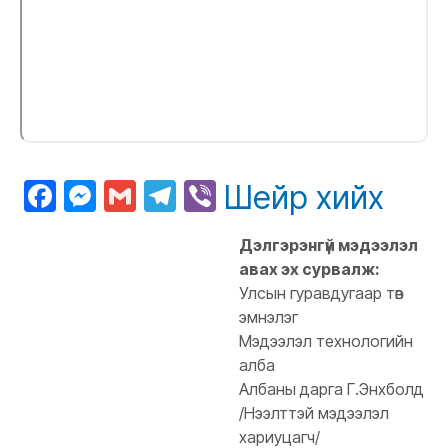
Facebook
Messenger
Gmail
Telegram
Viber
Шейр хийх
Дэлгэрэнгүй мэдээлэл
авах эх сурвалж:
Улсын гуравдугаар төв
эмнэлэг
Мэдээлэл технологийн
алба
Албаны дарга Г.Энхболд
/Нээлттэй мэдээлэл
хариуцагч/