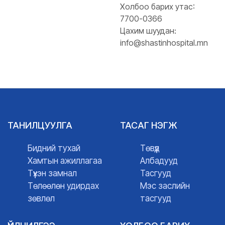
Холбоо барих утас:
7700-0366
Цахим шуудан:
info@shastinhospital.mn
ТАНИЛЦУУЛГА
ТАСАГ НЭГЖ
Бидний тухай
Төвүүд
Хамтын ажиллагаа
Албадууд
Түүхэн замнал
Тасгууд
Төлөөлөн удирдах
Мэс заслийн
зөвлөл
тасгууд